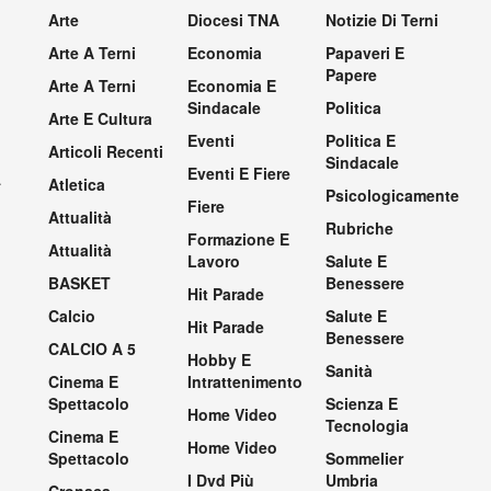
Arte
Diocesi TNA
Notizie Di Terni
Arte A Terni
Economia
Papaveri E
Papere
Arte A Terni
Economia E
Sindacale
Politica
Arte E Cultura
Eventi
Politica E
Articoli Recenti
Sindacale
Eventi E Fiere
.
Atletica
Psicologicamente
Fiere
Attualità
Rubriche
Formazione E
Attualità
Lavoro
Salute E
BASKET
Benessere
Hit Parade
Calcio
Salute E
Hit Parade
Benessere
CALCIO A 5
Hobby E
Sanità
Cinema E
Intrattenimento
Spettacolo
Scienza E
Home Video
Tecnologia
Cinema E
Home Video
Spettacolo
Sommelier
I Dvd Più
Umbria
Cronaca