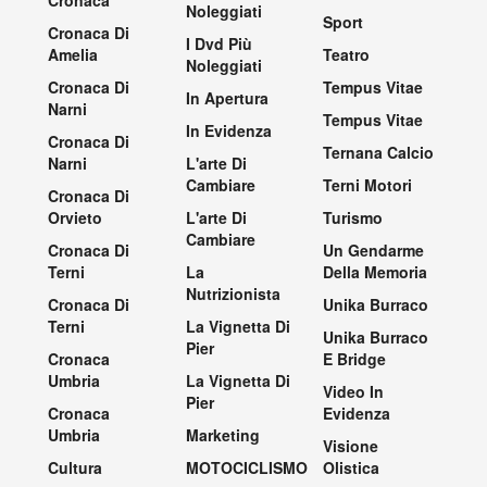
Noleggiati
Sport
Cronaca Di
I Dvd Più
Amelia
Teatro
Noleggiati
Cronaca Di
Tempus Vitae
In Apertura
Narni
Tempus Vitae
In Evidenza
Cronaca Di
Ternana Calcio
Narni
L'arte Di
Cambiare
Terni Motori
Cronaca Di
Orvieto
L'arte Di
Turismo
Cambiare
Cronaca Di
Un Gendarme
Terni
La
Della Memoria
Nutrizionista
Cronaca Di
Unika Burraco
Terni
La Vignetta Di
Unika Burraco
Pier
Cronaca
E Bridge
Umbria
La Vignetta Di
Video In
Pier
Cronaca
Evidenza
Umbria
Marketing
Visione
Cultura
MOTOCICLISMO
Olistica