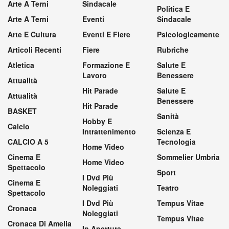
Arte A Terni
Sindacale
Politica E
Arte A Terni
Eventi
Sindacale
Arte E Cultura
Eventi E Fiere
Psicologicamente
Articoli Recenti
Fiere
Rubriche
Atletica
Formazione E
Salute E
Lavoro
Benessere
Attualità
Hit Parade
Salute E
Attualità
Benessere
Hit Parade
BASKET
Sanità
Hobby E
Calcio
Intrattenimento
Scienza E
CALCIO A 5
Tecnologia
Home Video
Cinema E
Sommelier Umbria
Home Video
Spettacolo
Sport
I Dvd Più
Cinema E
Noleggiati
Teatro
Spettacolo
I Dvd Più
Tempus Vitae
Cronaca
Noleggiati
Tempus Vitae
Cronaca Di Amelia
In Apertura