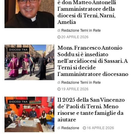
è don Matteo Antonelli
l’amministratore della
diocesi di Terni, Narni,
Amelia
di
Redazione Terni in Rete
20 APRILE 2026
Mons. Francesco Antonio
DIOCESI TNA
Soddu si è insediato
nell’arcidiocesi di Sassari. A
Terni si decide
l’amministratore diocesano
di
Redazione Terni in Rete
19 APRILE 2026
Il 2025 della San Vincenzo
DIOCESI TNA
de’ Paoli di Terni. Meno
risorse e tante famiglie da
aiutare
di
Redazione
16 APRILE 2026