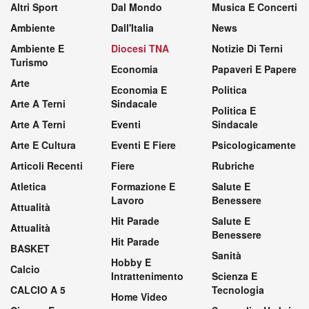
Altri Sport
Dal Mondo
Musica E Concerti
Ambiente
Dall'Italia
News
Ambiente E
Diocesi TNA
Notizie Di Terni
Turismo
Economia
Papaveri E Papere
Arte
Economia E
Politica
Arte A Terni
Sindacale
Politica E
Arte A Terni
Eventi
Sindacale
Arte E Cultura
Eventi E Fiere
Psicologicamente
Articoli Recenti
Fiere
Rubriche
Atletica
Formazione E
Salute E
Lavoro
Benessere
Attualità
Hit Parade
Salute E
Attualità
Benessere
Hit Parade
BASKET
Sanità
Hobby E
Calcio
Intrattenimento
Scienza E
CALCIO A 5
Tecnologia
Home Video