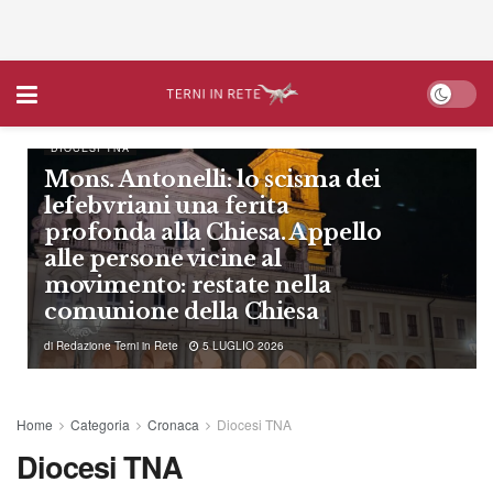
DIOCESI TNA
Mons. Antonelli: lo scisma dei
lefebvriani una ferita
profonda alla Chiesa. Appello
alle persone vicine al
movimento: restate nella
comunione della Chiesa
di
Redazione Terni in Rete
5 LUGLIO 2026
Home
Categoria
Cronaca
Diocesi TNA
Diocesi TNA