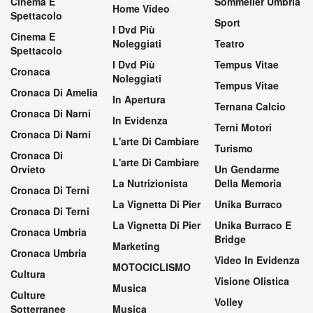
Cinema E
Sommelier Umbria
Home Video
Spettacolo
Sport
I Dvd Più
Cinema E
Noleggiati
Teatro
Spettacolo
I Dvd Più
Tempus Vitae
Cronaca
Noleggiati
Tempus Vitae
Cronaca Di Amelia
In Apertura
Ternana Calcio
Cronaca Di Narni
In Evidenza
Terni Motori
Cronaca Di Narni
L'arte Di Cambiare
Turismo
Cronaca Di
L'arte Di Cambiare
Orvieto
Un Gendarme
La Nutrizionista
Della Memoria
Cronaca Di Terni
La Vignetta Di Pier
Unika Burraco
Cronaca Di Terni
La Vignetta Di Pier
Unika Burraco E
Cronaca Umbria
Bridge
Marketing
Cronaca Umbria
Video In Evidenza
MOTOCICLISMO
Cultura
Visione Olistica
Musica
Culture
Volley
Sotterranee
Musica