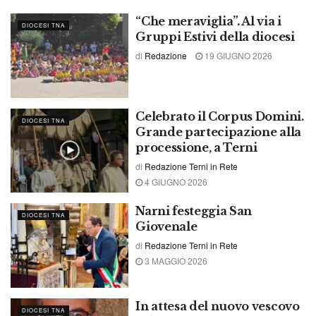
“Che meraviglia”. Al via i
DIOCESI TNA
Gruppi Estivi della diocesi
di
Redazione
19 GIUGNO 2026
Celebrato il Corpus Domini.
DIOCESI TNA
Grande partecipazione alla
processione, a Terni
di
Redazione Terni in Rete
4 GIUGNO 2026
Narni festeggia San
DIOCESI TNA
Giovenale
di
Redazione Terni in Rete
3 MAGGIO 2026
In attesa del nuovo vescovo
DIOCESI TNA