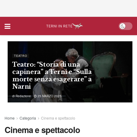
TEATRO
Teatro: “Storia di una
capinera” a Terni e “Sulla
morte senza esagerare” a
Narni
di
Redazione
25 MARZO 2025
Home
Categoria
Cinema e spettacolo
Cinema e spettacolo