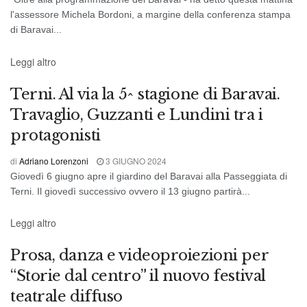
l'assessore Michela Bordoni, a margine della conferenza stampa
di Baravai...
CRONACA DI TERNI
Leggi altro
Terni. Al via la 5^ stagione di Baravai.
Travaglio, Guzzanti e Lundini tra i
protagonisti
di
Adriano Lorenzoni
3 GIUGNO 2024
Giovedì 6 giugno apre il giardino del Baravai alla Passeggiata di
Terni. Il giovedì successivo ovvero il 13 giugno partirà...
TEATRO
Leggi altro
Prosa, danza e videoproiezioni per
“Storie dal centro” il nuovo festival
teatrale diffuso