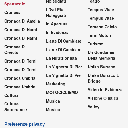
Noleggiati
Teatro
Spettacolo
I Dvd Più
Tempus Vitae
Cronaca
Noleggiati
Tempus Vitae
Cronaca Di Amelia
In Apertura
Ternana Calcio
Cronaca Di Narni
In Evidenza
Terni Motori
Cronaca Di Narni
L'arte Di Cambiare
Turismo
Cronaca Di
L'arte Di Cambiare
Orvieto
Un Gendarme
La Nutrizionista
Della Memoria
Cronaca Di Terni
La Vignetta Di Pier
Unika Burraco
Cronaca Di Terni
La Vignetta Di Pier
Unika Burraco E
Cronaca Umbria
Bridge
Marketing
Cronaca Umbria
Video In Evidenza
MOTOCICLISMO
Cultura
Visione Olistica
Musica
Culture
Volley
Sotterranee
Musica
Preferenze privacy