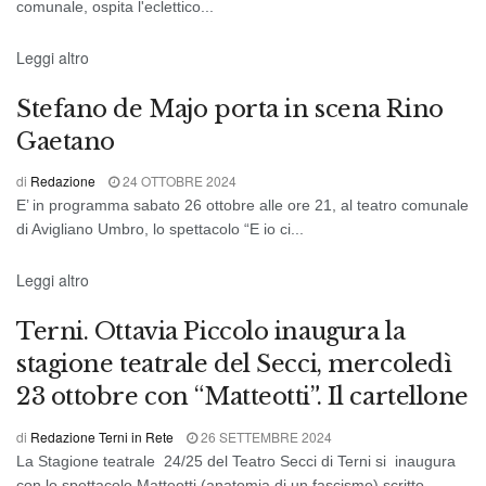
comunale, ospita l'eclettico...
TEATRO
Leggi altro
Stefano de Majo porta in scena Rino
Gaetano
di
Redazione
24 OTTOBRE 2024
E’ in programma sabato 26 ottobre alle ore 21, al teatro comunale
di Avigliano Umbro, lo spettacolo “E io ci...
CRONACA DI TERNI
Leggi altro
Terni. Ottavia Piccolo inaugura la
stagione teatrale del Secci, mercoledì
23 ottobre con “Matteotti”. Il cartellone
di
Redazione Terni in Rete
26 SETTEMBRE 2024
La Stagione teatrale 24/25 del Teatro Secci di Terni si inaugura
con lo spettacolo Matteotti (anatomia di un fascismo) scritto...