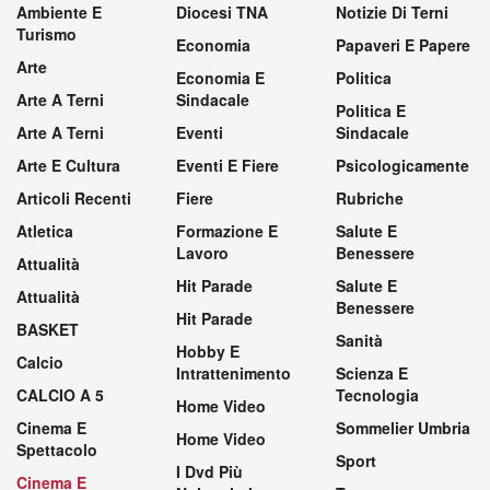
Ambiente E
Diocesi TNA
Notizie Di Terni
Turismo
Economia
Papaveri E Papere
Arte
Economia E
Politica
Arte A Terni
Sindacale
Politica E
Arte A Terni
Eventi
Sindacale
Arte E Cultura
Eventi E Fiere
Psicologicamente
Articoli Recenti
Fiere
Rubriche
Atletica
Formazione E
Salute E
Lavoro
Benessere
Attualità
Hit Parade
Salute E
Attualità
Benessere
Hit Parade
BASKET
Sanità
Hobby E
Calcio
Intrattenimento
Scienza E
CALCIO A 5
Tecnologia
Home Video
Cinema E
Sommelier Umbria
Home Video
Spettacolo
Sport
I Dvd Più
Cinema E