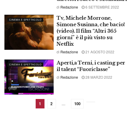
di
Redazione
6 SETTEMBRE 2022
Tv, Michele Morrone,
CINEMA E SPETTACOLO
Simone Susinna, che bacio!
(video). Il film “Altri 365
giorni” è il più visto su
Netflix
di
Redazione
21 AGOSTO 2022
Aperti,a Terni, i casting per
CINEMA E SPETTACOLO
il talent “Fuoriclasse”
di
Redazione
28 MARZO 2022
1
2
…
100