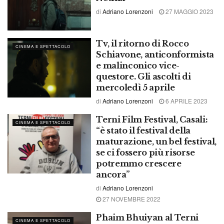
di
Adriano Lorenzoni
27 MAGGIO 2023
Tv, il ritorno di Rocco
CINEMA E SPETTACOLO
Schiavone, anticonformista
e malinconico vice-
questore. Gli ascolti di
mercoledì 5 aprile
di
Adriano Lorenzoni
6 APRILE 2023
Terni Film Festival, Casali:
CINEMA E SPETTACOLO
“è stato il festival della
maturazione, un bel festival,
se ci fossero più risorse
potremmo crescere
ancora”
di
Adriano Lorenzoni
27 NOVEMBRE 2022
Phaim Bhuiyan al Terni
CINEMA E SPETTACOLO