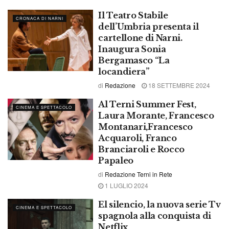
Il Teatro Stabile
CRONACA DI NARNI
dell’Umbria presenta il
cartellone di Narni.
Inaugura Sonia
Bergamasco “La
locandiera”
di
Redazione
18 SETTEMBRE 2024
Al Terni Summer Fest,
CINEMA E SPETTACOLO
Laura Morante, Francesco
Montanari,Francesco
Acquaroli, Franco
Branciaroli e Rocco
Papaleo
di
Redazione Terni in Rete
1 LUGLIO 2024
El silencio, la nuova serie Tv
CINEMA E SPETTACOLO
spagnola alla conquista di
Netflix