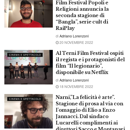
Film Festival Popoli e
Religioni annuncia la
seconda stagione di
“Bangla”, serie cult di
RaiPlay
di
Adriano Lorenzoni
20 NOVEMBRE 2022
Al Terni Film Festival ospiti
CINEMA E SPETTACOLO
il regista e i protagonisti del
film “Il legionario”,
disponibile su Netflix
di
Adriano Lorenzoni
18 NOVEMBRE 2022
Narni,”La felicità è arte”.
CINEMA E SPETTACOLO
Stagione di prosa al via con
l’omaggio di Elio a Enzo
Jannacci. Dal sindaco
Lucarelli complimenti ai
direttori Sacco e Montanari