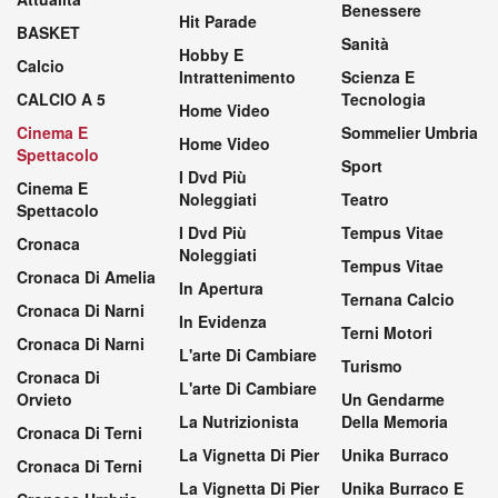
Benessere
Hit Parade
BASKET
Sanità
Hobby E
Calcio
Intrattenimento
Scienza E
CALCIO A 5
Tecnologia
Home Video
Cinema E
Sommelier Umbria
Home Video
Spettacolo
Sport
I Dvd Più
Cinema E
Noleggiati
Teatro
Spettacolo
I Dvd Più
Tempus Vitae
Cronaca
Noleggiati
Tempus Vitae
Cronaca Di Amelia
In Apertura
Ternana Calcio
Cronaca Di Narni
In Evidenza
Terni Motori
Cronaca Di Narni
L'arte Di Cambiare
Turismo
Cronaca Di
L'arte Di Cambiare
Orvieto
Un Gendarme
La Nutrizionista
Della Memoria
Cronaca Di Terni
La Vignetta Di Pier
Unika Burraco
Cronaca Di Terni
La Vignetta Di Pier
Unika Burraco E