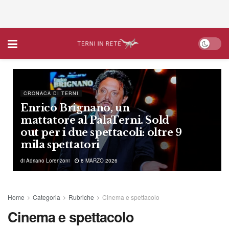
CRONACA DI TERNI
Enrico Brignano, un
mattatore al PalaTerni. Sold
out per i due spettacoli: oltre 9
mila spettatori
di
Adriano Lorenzoni
8 MARZO 2026
Home
Categoria
Rubriche
Cinema e spettacolo
Cinema e spettacolo