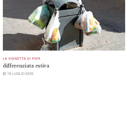
La rappresentazione de “La Bohème”
rinviata a sabato 9 agosto all’Anfiteatro
Romano
di
Redazione
6 AGOSTO 2026
Montefranco: vandali danneggiano il
campo sportivo, ci pensano i bambini
(con i nonni)
di
Redazione Terni in Rete
6 AGOSTO 2026
Acquasparta, giovani musicisti sul palco
con “Note e desideri”
di
Redazione
7 AGOSTO 2026
Lugnano in Teverina, successo per il
Palio dell’Assunta che tornerà il 14 agosto
di
Redazione
7 AGOSTO 2026
Papa Leone XIV ad Assisi
di
Redazione Terni in Rete
6 AGOSTO 2026