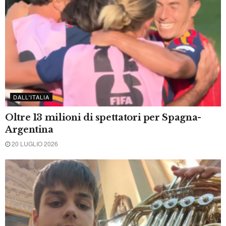
DALL'ITALIA
Terremoto ai Campi Flegrei: 21 feriti. Il
sindaco di Pozzuoli, “mantenete la calma”
31 LUGLIO 2026