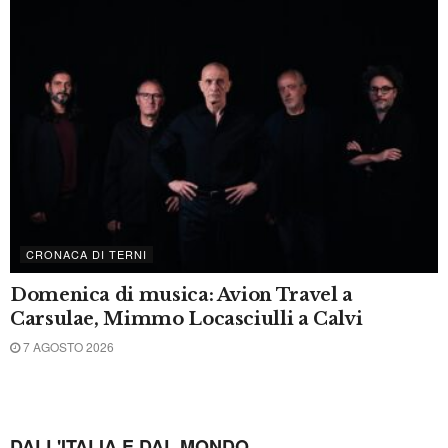
CRONACA
Strage sulla Terni-Rieti. Si aggrava il
bilancio delle vittime. Morto un ferito
ricoverato a Perugia
5 AGOSTO 2026