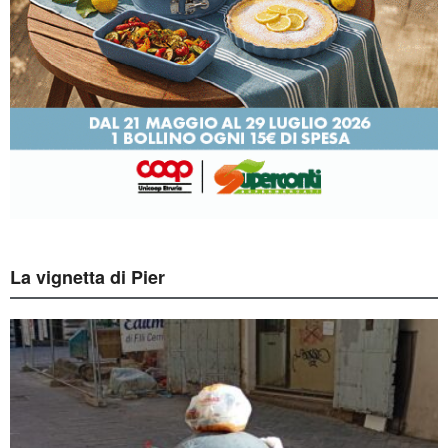
ALTRI ARTICOLI RECENTI
Narni. Pillole. E’ il giorno di san
Giovenale, l’acqua non manca ma non
piove. Quindi oggi…
di
Marcello Guerrieri
7 AGOSTO 2026