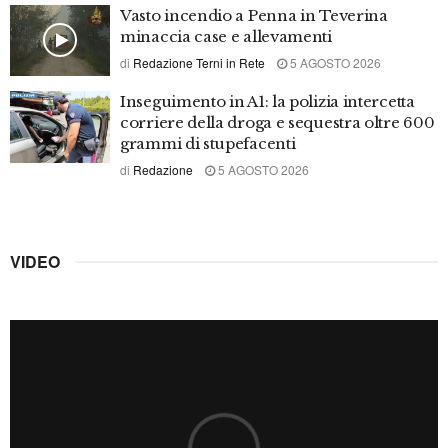
TERNANA CALCIO
Al via il ritiro della Ternana ad Arrone.
Mammarella: “non possiamo nasconderci,
puntiamo al massimo”
1 AGOSTO 2026