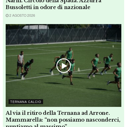
umbre nel Girone F con marchigiane,
abruzzesi e molisane
6 AGOSTO 2026
TERNANA CALCIO
Ternana, Felleca, appello ai tifosi
“giudicate il progetto”. E ha detto di volerli