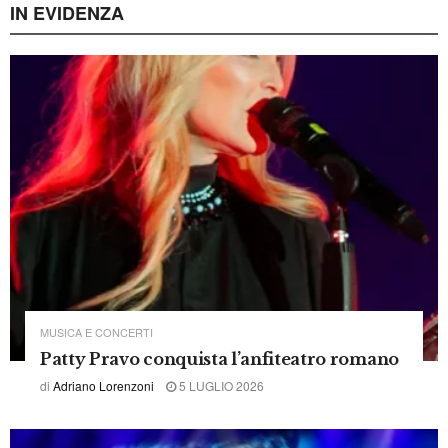
Nuovo ospedale di Terni, Umbria Civica si
smarca: alternativi alla sinistra ma anche
a Bandecchi
di
Redazione Terni in Rete
5 AGOSTO 2026
BorgoMuse Festival, il territorio sale sul
palco: musica e teatro “Made in
Terni”accanto a grandi nomi nazionali
di
Redazione
6 AGOSTO 2026
Vasto incendio a Penna in Teverina
minaccia case e allevamenti
di
Redazione Terni in Rete
5 AGOSTO 2026
Inseguimento in A1: la polizia intercetta
corriere della droga e sequestra oltre 600
grammi di stupefacenti
di
Redazione
5 AGOSTO 2026