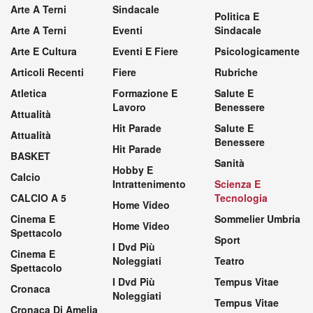
Arte A Terni
Sindacale
Politica E
Arte A Terni
Eventi
Sindacale
Arte E Cultura
Eventi E Fiere
Psicologicamente
Articoli Recenti
Fiere
Rubriche
Atletica
Formazione E
Salute E
Lavoro
Benessere
Attualità
Hit Parade
Salute E
Attualità
Benessere
Hit Parade
BASKET
Sanità
Hobby E
Calcio
Intrattenimento
Scienza E
CALCIO A 5
Tecnologia
Home Video
Cinema E
Sommelier Umbria
Home Video
Spettacolo
Sport
I Dvd Più
Cinema E
Noleggiati
Teatro
Spettacolo
I Dvd Più
Tempus Vitae
Cronaca
Noleggiati
Tempus Vitae
Cronaca Di Amelia