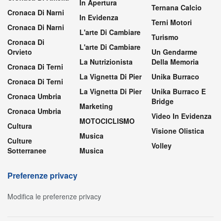
In Apertura
Ternana Calcio
Cronaca Di Narni
In Evidenza
Terni Motori
Cronaca Di Narni
L'arte Di Cambiare
Turismo
Cronaca Di
L'arte Di Cambiare
Orvieto
Un Gendarme
La Nutrizionista
Della Memoria
Cronaca Di Terni
La Vignetta Di Pier
Unika Burraco
Cronaca Di Terni
La Vignetta Di Pier
Unika Burraco E
Cronaca Umbria
Bridge
Marketing
Cronaca Umbria
Video In Evidenza
MOTOCICLISMO
Cultura
Visione Olistica
Musica
Culture
Volley
Sotterranee
Musica
Preferenze privacy
Modifica le preferenze privacy