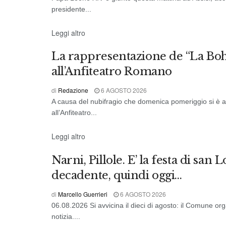
presidente...
CRONACA DI TERNI
Leggi altro
La rappresentazione de “La Bohè
all’Anfiteatro Romano
di
Redazione
6 AGOSTO 2026
A causa del nubifragio che domenica pomeriggio si è ab
all’Anfiteatro...
CRONACA DI NARNI
Leggi altro
Narni, Pillole. E’ la festa di san
decadente, quindi oggi…
di
Marcello Guerrieri
6 AGOSTO 2026
06.08.2026 Si avvicina il dieci di agosto: il Comune o
notizia....