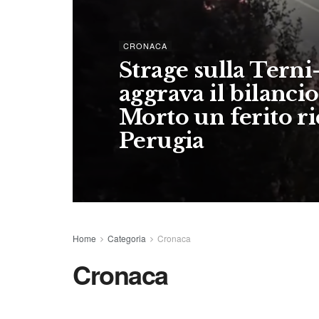
CRONACA
Strage sulla Terni-
aggrava il bilancio
Morto un ferito ri
Perugia
Home
Categoria
Cronaca
Cronaca
CRONACA DI TERNI