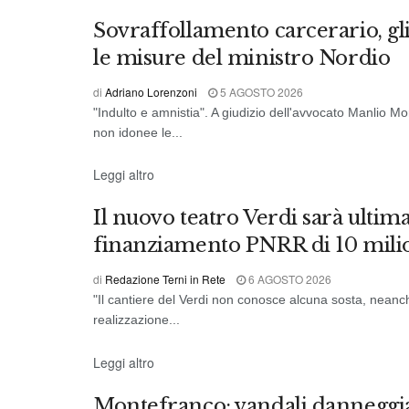
Sovraffollamento carcerario, gli
le misure del ministro Nordio
di
Adriano Lorenzoni
5 AGOSTO 2026
"Indulto e amnistia". A giudizio dell'avvocato Manlio Mo
non idonee le...
CRONACA DI TERNI
Leggi altro
Il nuovo teatro Verdi sarà ultim
finanziamento PNRR di 10 milio
di
Redazione Terni in Rete
6 AGOSTO 2026
"Il cantiere del Verdi non conosce alcuna sosta, neanc
realizzazione...
CRONACA
Leggi altro
Montefranco: vandali danneggia