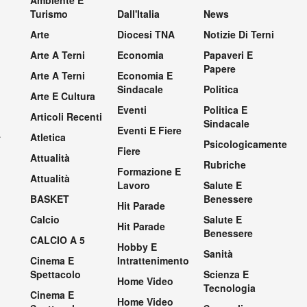
Ambiente E
Turismo
Dall'Italia
News
Arte
Diocesi TNA
Notizie Di Terni
Arte A Terni
Economia
Papaveri E
Papere
Arte A Terni
Economia E
Sindacale
Politica
Arte E Cultura
Eventi
Politica E
Articoli Recenti
Sindacale
Eventi E Fiere
.
Atletica
Psicologicamente
Fiere
Attualità
Rubriche
Formazione E
Attualità
Lavoro
Salute E
BASKET
Benessere
Hit Parade
Calcio
Salute E
Hit Parade
Benessere
CALCIO A 5
Hobby E
Sanità
Cinema E
Intrattenimento
Spettacolo
Scienza E
Home Video
Tecnologia
Cinema E
Home Video