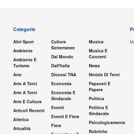
Categorie
P
Altri Sport
Culture
Musica
Mo
Sotterranee
Ambiente
Musica E
Dal Mondo
Concerti
Ambiente E
Turismo
Dall'Italia
News
Arte
Diocesi TNA
Notizie Di Terni
Arte A Terni
Economia
Papaveri E
Papere
Arte A Terni
Economia E
Sindacale
Politica
Arte E Cultura
Eventi
Politica E
Articoli Recenti
Sindacale
Eventi E Fiere
.
Atletica
Psicologicamente
Fiere
Attualità
Rubriche