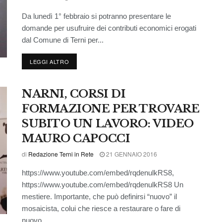
Da lunedì 1° febbraio si potranno presentare le
domande per usufruire dei contributi economici erogati
dal Comune di Terni per...
LEGGI ALTRO
NARNI, CORSI DI
FORMAZIONE PER TROVARE
SUBITO UN LAVORO: VIDEO
MAURO CAPOCCI
di
Redazione Terni in Rete
21 GENNAIO 2016
https://www.youtube.com/embed/rqdenulkRS8,
https://www.youtube.com/embed/rqdenulkRS8 Un
mestiere. Importante, che può definirsi “nuovo” il
mosaicista, colui che riesce a restaurare o fare di
nuovo...