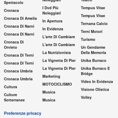
Spettacolo
I Dvd Più
Tempus Vitae
Cronaca
Noleggiati
Tempus Vitae
Cronaca Di Amelia
In Apertura
Ternana Calcio
Cronaca Di Narni
In Evidenza
Terni Motori
Cronaca Di Narni
L'arte Di Cambiare
Turismo
Cronaca Di
L'arte Di Cambiare
Orvieto
Un Gendarme
La Nutrizionista
Della Memoria
Cronaca Di Terni
La Vignetta Di Pier
Unika Burraco
Cronaca Di Terni
La Vignetta Di Pier
Unika Burraco E
Cronaca Umbria
Bridge
Marketing
Cronaca Umbria
Video In Evidenza
MOTOCICLISMO
Cultura
Visione Olistica
Musica
Culture
Volley
Sotterranee
Musica
Preferenze privacy