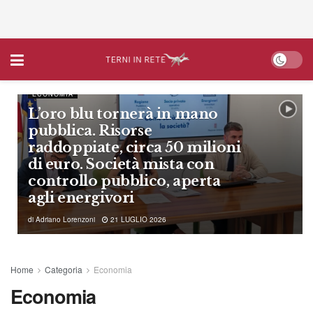
ECONOMIA
L’oro blu tornerà in mano
pubblica. Risorse
raddoppiate, circa 50 milioni
di euro. Società mista con
controllo pubblico, aperta
agli energivori
di
Adriano Lorenzoni
21 LUGLIO 2026
Home
Categoria
Economia
Economia