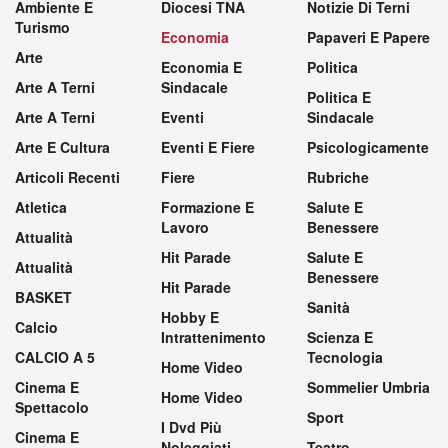
Ambiente E
Diocesi TNA
Notizie Di Terni
Turismo
Economia
Papaveri E Papere
Arte
Economia E
Politica
Arte A Terni
Sindacale
Politica E
Arte A Terni
Eventi
Sindacale
Arte E Cultura
Eventi E Fiere
Psicologicamente
Articoli Recenti
Fiere
Rubriche
Atletica
Formazione E
Salute E
Lavoro
Benessere
Attualità
Hit Parade
Salute E
Attualità
Benessere
Hit Parade
BASKET
Sanità
Hobby E
Calcio
Intrattenimento
Scienza E
CALCIO A 5
Tecnologia
Home Video
Cinema E
Sommelier Umbria
Home Video
Spettacolo
Sport
I Dvd Più
Cinema E
Noleggiati
Teatro