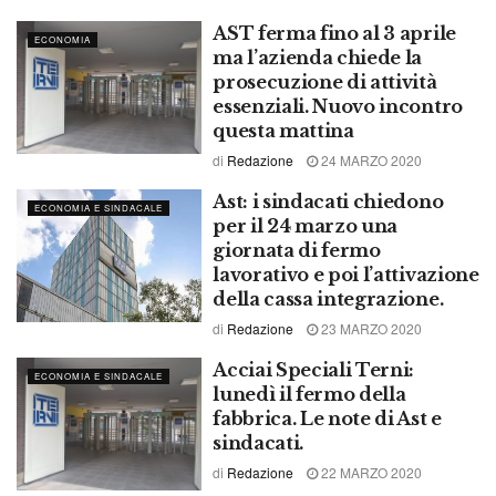
AST ferma fino al 3 aprile
ECONOMIA
ma l’azienda chiede la
prosecuzione di attività
essenziali. Nuovo incontro
questa mattina
di
Redazione
24 MARZO 2020
Ast: i sindacati chiedono
ECONOMIA E SINDACALE
per il 24 marzo una
giornata di fermo
lavorativo e poi l’attivazione
della cassa integrazione.
di
Redazione
23 MARZO 2020
Acciai Speciali Terni:
ECONOMIA E SINDACALE
lunedì il fermo della
fabbrica. Le note di Ast e
sindacati.
di
Redazione
22 MARZO 2020