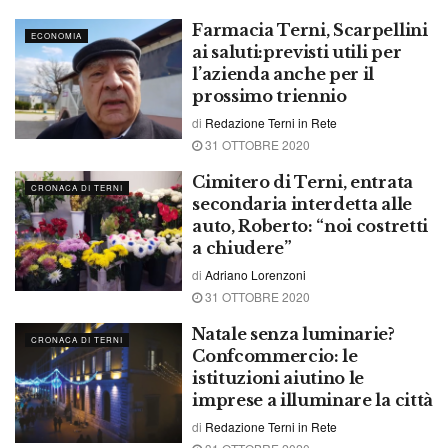
Farmacia Terni, Scarpellini
ECONOMIA
ai saluti:previsti utili per
l’azienda anche per il
prossimo triennio
di
Redazione Terni in Rete
31 OTTOBRE 2020
Cimitero di Terni, entrata
CRONACA DI TERNI
secondaria interdetta alle
auto, Roberto: “noi costretti
a chiudere”
di
Adriano Lorenzoni
31 OTTOBRE 2020
Natale senza luminarie?
CRONACA DI TERNI
Confcommercio: le
istituzioni aiutino le
imprese a illuminare la città
di
Redazione Terni in Rete