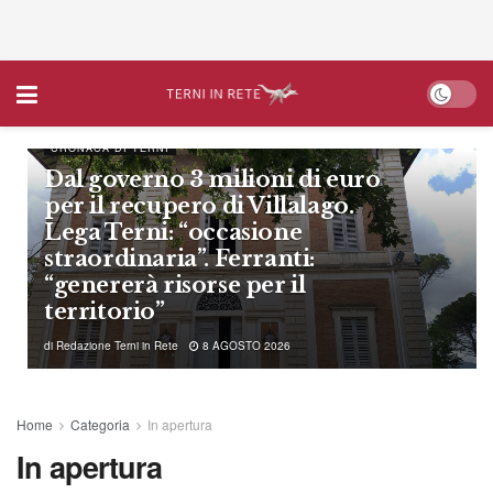
CRONACA DI TERNI
Dal governo 3 milioni di euro
per il recupero di Villalago.
Lega Terni: “occasione
straordinaria”. Ferranti:
“genererà risorse per il
territorio”
di
Redazione Terni in Rete
8 AGOSTO 2026
Home
Categoria
In apertura
In apertura