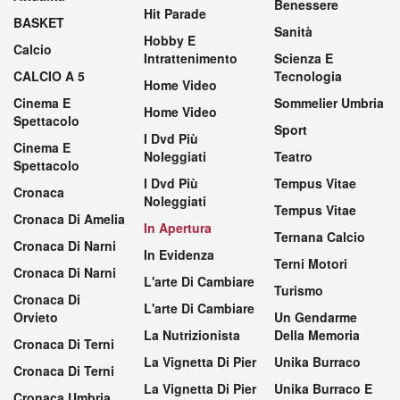
Benessere
Hit Parade
BASKET
Sanità
Hobby E
Calcio
Intrattenimento
Scienza E
CALCIO A 5
Tecnologia
Home Video
Cinema E
Sommelier Umbria
Home Video
Spettacolo
Sport
I Dvd Più
Cinema E
Noleggiati
Teatro
Spettacolo
I Dvd Più
Tempus Vitae
Cronaca
Noleggiati
Tempus Vitae
Cronaca Di Amelia
In Apertura
Ternana Calcio
Cronaca Di Narni
In Evidenza
Terni Motori
Cronaca Di Narni
L'arte Di Cambiare
Turismo
Cronaca Di
L'arte Di Cambiare
Orvieto
Un Gendarme
La Nutrizionista
Della Memoria
Cronaca Di Terni
La Vignetta Di Pier
Unika Burraco
Cronaca Di Terni
La Vignetta Di Pier
Unika Burraco E
Cronaca Umbria