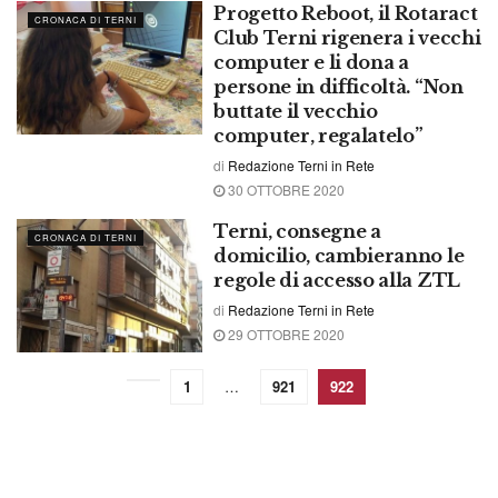
Progetto Reboot, il Rotaract
CRONACA DI TERNI
Club Terni rigenera i vecchi
computer e li dona a
persone in difficoltà. “Non
buttate il vecchio
computer, regalatelo”
di
Redazione Terni in Rete
30 OTTOBRE 2020
Terni, consegne a
CRONACA DI TERNI
domicilio, cambieranno le
regole di accesso alla ZTL
di
Redazione Terni in Rete
29 OTTOBRE 2020
1
…
921
922