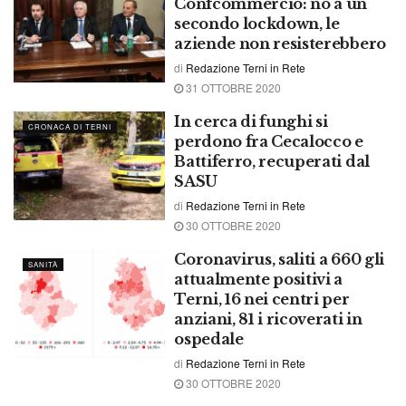
Confcommercio: no a un
secondo lockdown, le
aziende non resisterebbero
di
Redazione Terni in Rete
31 OTTOBRE 2020
In cerca di funghi si
CRONACA DI TERNI
perdono fra Cecalocco e
Battiferro, recuperati dal
SASU
di
Redazione Terni in Rete
30 OTTOBRE 2020
Coronavirus, saliti a 660 gli
SANITÀ
attualmente positivi a
Terni, 16 nei centri per
anziani, 81 i ricoverati in
ospedale
di
Redazione Terni in Rete
30 OTTOBRE 2020