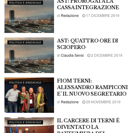
AST: PROROGATA LA
POLITICA E SINDACALE
CASSA INTEGRAZIONE
di
Redazione
17 DICEMBRE 2019
AST: QUATTRO ORE DI
POLITICA E SINDACALE
SCIOPERO
di
Claudia Sensi
2 DICEMBRE 2019
FIOM TERNI:
POLITICA E SINDACALE
ALESSANDRO RAMPICONI
E’ IL NUOVO SEGRETARIO
di
Redazione
29 NOVEMBRE 2019
IL CARCERE DI TERNI È
POLITICA E SINDACALE
DIVENTATO LA