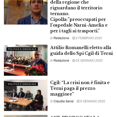
della regione che
riguardano il territorio
ternano.
Cipolla:”preoccupati per
l’ospedale Narni-Amelia e
per i tagli ai trasporti.”
di
Redazione
2 FEBBRAIO 2020
Attilio Romanelli eletto alla
POLITICA E SINDACALE
guida dello Spi Cgil di Terni
di
Redazione
24 GENNAIO 2020
Cgil: “La crisi non è finita e
POLITICA E SINDACALE
Terni paga il prezzo
maggiore”
di
Claudia Sensi
9 GENNAIO 2020