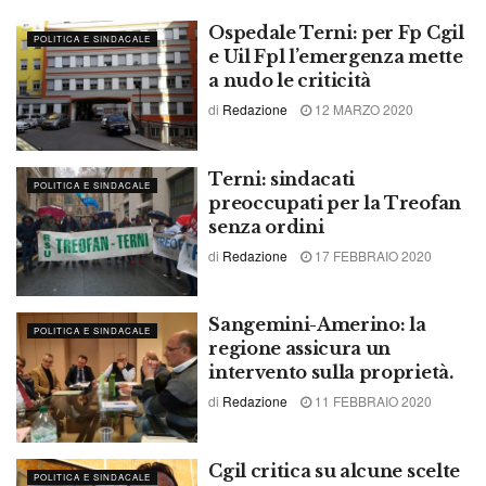
Ospedale Terni: per Fp Cgil
POLITICA E SINDACALE
e Uil Fpl l’emergenza mette
a nudo le criticità
di
Redazione
12 MARZO 2020
Terni: sindacati
POLITICA E SINDACALE
preoccupati per la Treofan
senza ordini
di
Redazione
17 FEBBRAIO 2020
Sangemini-Amerino: la
POLITICA E SINDACALE
regione assicura un
intervento sulla proprietà.
di
Redazione
11 FEBBRAIO 2020
Cgil critica su alcune scelte
POLITICA E SINDACALE