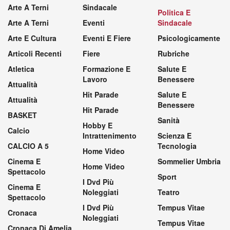
Arte A Terni
Sindacale
Politica E
Arte A Terni
Eventi
Sindacale
Arte E Cultura
Eventi E Fiere
Psicologicamente
Articoli Recenti
Fiere
Rubriche
Atletica
Formazione E
Salute E
Lavoro
Benessere
Attualità
Hit Parade
Salute E
Attualità
Benessere
Hit Parade
BASKET
Sanità
Hobby E
Calcio
Intrattenimento
Scienza E
CALCIO A 5
Tecnologia
Home Video
Cinema E
Sommelier Umbria
Home Video
Spettacolo
Sport
I Dvd Più
Cinema E
Noleggiati
Teatro
Spettacolo
I Dvd Più
Tempus Vitae
Cronaca
Noleggiati
Tempus Vitae
Cronaca Di Amelia