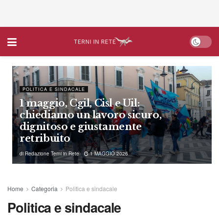
POLITICA E SINDACALE
1 maggio, Cgil, Cisl e Uil:
chiediamo un lavoro sicuro,
dignitoso e giustamente
retribuito
di
Redazione Terni in Rete
1 MAGGIO 2026
Home
Categoria
Politica e sindacale
Politica e sindacale