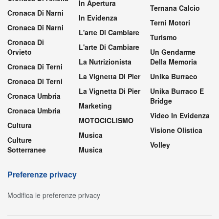
In Apertura
Ternana Calcio
Cronaca Di Narni
In Evidenza
Terni Motori
Cronaca Di Narni
L'arte Di Cambiare
Turismo
Cronaca Di
L'arte Di Cambiare
Orvieto
Un Gendarme
La Nutrizionista
Della Memoria
Cronaca Di Terni
La Vignetta Di Pier
Unika Burraco
Cronaca Di Terni
La Vignetta Di Pier
Unika Burraco E
Cronaca Umbria
Bridge
Marketing
Cronaca Umbria
Video In Evidenza
MOTOCICLISMO
Cultura
Visione Olistica
Musica
Culture
Volley
Sotterranee
Musica
Preferenze privacy
Modifica le preferenze privacy