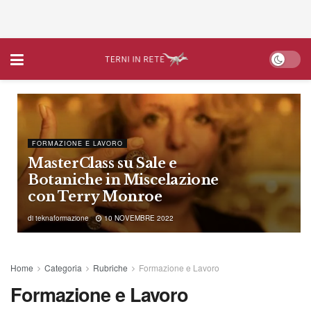
FORMAZIONE E LAVORO
MasterClass su Sale e
Botaniche in Miscelazione
con Terry Monroe
di
teknaformazione
10 NOVEMBRE 2022
Home
Categoria
Rubriche
Formazione e Lavoro
Formazione e Lavoro