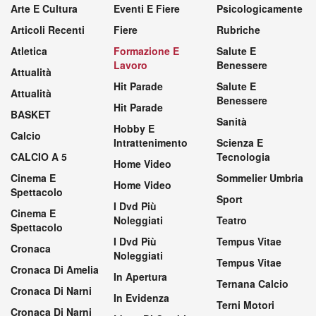
Arte E Cultura
Eventi E Fiere
Psicologicamente
Articoli Recenti
Fiere
Rubriche
Atletica
Formazione E
Salute E
Lavoro
Benessere
Attualità
Hit Parade
Salute E
Attualità
Benessere
Hit Parade
BASKET
Sanità
Hobby E
Calcio
Intrattenimento
Scienza E
CALCIO A 5
Tecnologia
Home Video
Cinema E
Sommelier Umbria
Home Video
Spettacolo
Sport
I Dvd Più
Cinema E
Noleggiati
Teatro
Spettacolo
I Dvd Più
Tempus Vitae
Cronaca
Noleggiati
Tempus Vitae
Cronaca Di Amelia
In Apertura
Ternana Calcio
Cronaca Di Narni
In Evidenza
Terni Motori
Cronaca Di Narni