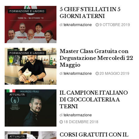
5 CHEF STELLATI IN 5
FORMAZIONE E LAVORO
GIORNI A TERNI
di
teknaformazione
9 OTTOBRE 2019
Master Class Gratuita con
FORMAZIONE E LAVORO
Degustazione Mercoledì 22
Maggio
di
teknaformazione
20 MAGGIO 2019
IL CAMPIONE ITALIANO
ATTUALITÀ
DI CIOCCOLATERIA A
TERNI
di
teknaformazione
18 DICEMBRE 2018
CORSI GRATUITI CON IL
ATTUALITÀ