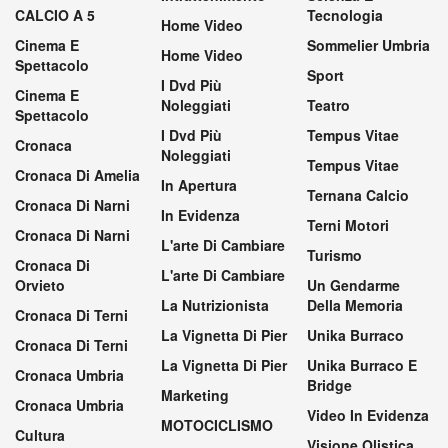
CALCIO A 5
Tecnologia
Home Video
Cinema E
Sommelier Umbria
Home Video
Spettacolo
Sport
I Dvd Più
Cinema E
Noleggiati
Teatro
Spettacolo
I Dvd Più
Tempus Vitae
Cronaca
Noleggiati
Tempus Vitae
Cronaca Di Amelia
In Apertura
Ternana Calcio
Cronaca Di Narni
In Evidenza
Terni Motori
Cronaca Di Narni
L'arte Di Cambiare
Turismo
Cronaca Di
L'arte Di Cambiare
Orvieto
Un Gendarme
La Nutrizionista
Della Memoria
Cronaca Di Terni
La Vignetta Di Pier
Unika Burraco
Cronaca Di Terni
La Vignetta Di Pier
Unika Burraco E
Cronaca Umbria
Bridge
Marketing
Cronaca Umbria
Video In Evidenza
MOTOCICLISMO
Cultura
Visione Olistica