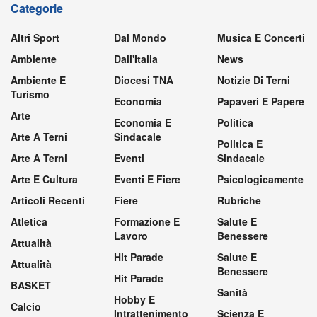
Categorie
Altri Sport
Dal Mondo
Musica E Concerti
Ambiente
Dall'Italia
News
Ambiente E
Diocesi TNA
Notizie Di Terni
Turismo
Economia
Papaveri E Papere
Arte
Economia E
Politica
Arte A Terni
Sindacale
Politica E
Arte A Terni
Eventi
Sindacale
Arte E Cultura
Eventi E Fiere
Psicologicamente
Articoli Recenti
Fiere
Rubriche
Atletica
Formazione E
Salute E
Lavoro
Benessere
Attualità
Hit Parade
Salute E
Attualità
Benessere
Hit Parade
BASKET
Sanità
Hobby E
Calcio
Intrattenimento
Scienza E