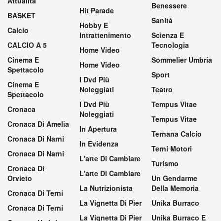
Attualità
Benessere
Hit Parade
BASKET
Sanità
Hobby E
Calcio
Intrattenimento
Scienza E
CALCIO A 5
Tecnologia
Home Video
Cinema E
Sommelier Umbria
Home Video
Spettacolo
Sport
I Dvd Più
Cinema E
Noleggiati
Teatro
Spettacolo
I Dvd Più
Tempus Vitae
Cronaca
Noleggiati
Tempus Vitae
Cronaca Di Amelia
In Apertura
Ternana Calcio
Cronaca Di Narni
In Evidenza
Terni Motori
Cronaca Di Narni
L'arte Di Cambiare
Turismo
Cronaca Di
L'arte Di Cambiare
Orvieto
Un Gendarme
La Nutrizionista
Della Memoria
Cronaca Di Terni
La Vignetta Di Pier
Unika Burraco
Cronaca Di Terni
La Vignetta Di Pier
Unika Burraco E