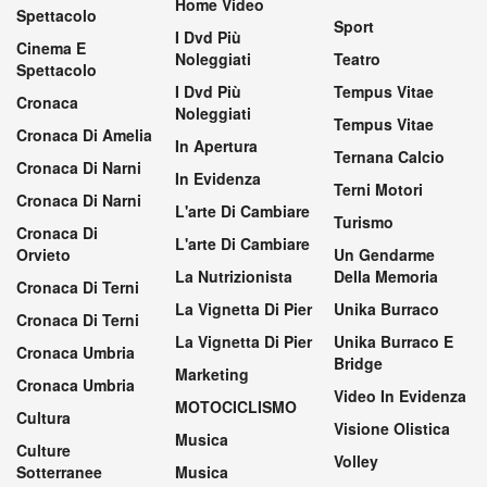
Home Video
Spettacolo
Sport
I Dvd Più
Cinema E
Noleggiati
Teatro
Spettacolo
I Dvd Più
Tempus Vitae
Cronaca
Noleggiati
Tempus Vitae
Cronaca Di Amelia
In Apertura
Ternana Calcio
Cronaca Di Narni
In Evidenza
Terni Motori
Cronaca Di Narni
L'arte Di Cambiare
Turismo
Cronaca Di
L'arte Di Cambiare
Orvieto
Un Gendarme
La Nutrizionista
Della Memoria
Cronaca Di Terni
La Vignetta Di Pier
Unika Burraco
Cronaca Di Terni
La Vignetta Di Pier
Unika Burraco E
Cronaca Umbria
Bridge
Marketing
Cronaca Umbria
Video In Evidenza
MOTOCICLISMO
Cultura
Visione Olistica
Musica
Culture
Volley
Sotterranee
Musica