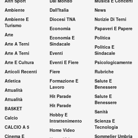
Altri Sport
Dal Mondo
Musica E Concerti
Ambiente
Dall'Italia
News
Ambiente E
Diocesi TNA
Notizie Di Terni
Turismo
Economia
Papaveri E Papere
Arte
Economia E
Politica
Arte A Terni
Sindacale
Politica E
Arte A Terni
Eventi
Sindacale
Arte E Cultura
Eventi E Fiere
Psicologicamente
Articoli Recenti
Fiere
Rubriche
Atletica
Formazione E
Salute E
Lavoro
Benessere
Attualità
Hit Parade
Salute E
Attualità
Benessere
Hit Parade
BASKET
Sanità
Hobby E
Calcio
Intrattenimento
Scienza E
CALCIO A 5
Tecnologia
Home Video
Cinema E
Sommelier Umbria