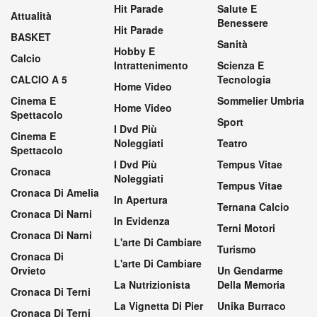
Hit Parade
Salute E
Attualità
Benessere
Hit Parade
BASKET
Sanità
Hobby E
Calcio
Intrattenimento
Scienza E
CALCIO A 5
Tecnologia
Home Video
Cinema E
Sommelier Umbria
Home Video
Spettacolo
Sport
I Dvd Più
Cinema E
Noleggiati
Teatro
Spettacolo
I Dvd Più
Tempus Vitae
Cronaca
Noleggiati
Tempus Vitae
Cronaca Di Amelia
In Apertura
Ternana Calcio
Cronaca Di Narni
In Evidenza
Terni Motori
Cronaca Di Narni
L'arte Di Cambiare
Turismo
Cronaca Di
L'arte Di Cambiare
Orvieto
Un Gendarme
La Nutrizionista
Della Memoria
Cronaca Di Terni
La Vignetta Di Pier
Unika Burraco
Cronaca Di Terni