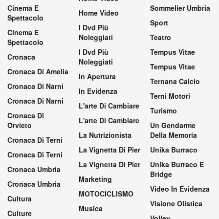
Cinema E
Sommelier Umbria
Home Video
Spettacolo
Sport
I Dvd Più
Cinema E
Noleggiati
Teatro
Spettacolo
I Dvd Più
Tempus Vitae
Cronaca
Noleggiati
Tempus Vitae
Cronaca Di Amelia
In Apertura
Ternana Calcio
Cronaca Di Narni
In Evidenza
Terni Motori
Cronaca Di Narni
L'arte Di Cambiare
Turismo
Cronaca Di
L'arte Di Cambiare
Orvieto
Un Gendarme
La Nutrizionista
Della Memoria
Cronaca Di Terni
La Vignetta Di Pier
Unika Burraco
Cronaca Di Terni
La Vignetta Di Pier
Unika Burraco E
Cronaca Umbria
Bridge
Marketing
Cronaca Umbria
Video In Evidenza
MOTOCICLISMO
Cultura
Visione Olistica
Musica
Culture
Volley