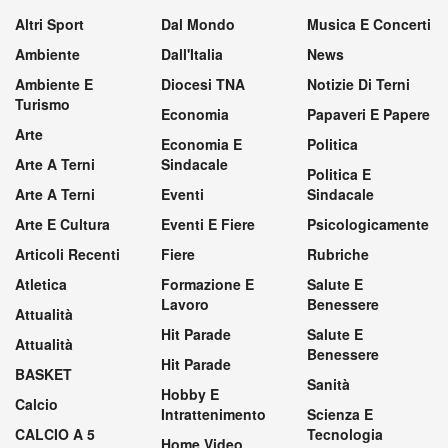
Altri Sport
Dal Mondo
Musica E Concerti
Ambiente
Dall'Italia
News
Ambiente E
Diocesi TNA
Notizie Di Terni
Turismo
Economia
Papaveri E Papere
Arte
Economia E
Politica
Arte A Terni
Sindacale
Politica E
Arte A Terni
Eventi
Sindacale
Arte E Cultura
Eventi E Fiere
Psicologicamente
Articoli Recenti
Fiere
Rubriche
Atletica
Formazione E
Salute E
Lavoro
Benessere
Attualità
Hit Parade
Salute E
Attualità
Benessere
Hit Parade
BASKET
Sanità
Hobby E
Calcio
Intrattenimento
Scienza E
CALCIO A 5
Tecnologia
Home Video