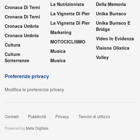
La Nutrizionista
Della Memoria
Cronaca Di Terni
La Vignetta Di Pier
Unika Burraco
Cronaca Di Terni
La Vignetta Di Pier
Unika Burraco E
Cronaca Umbria
Bridge
Marketing
Cronaca Umbria
Video In Evidenza
MOTOCICLISMO
Cultura
Visione Olistica
Musica
Culture
Volley
Sotterranee
Musica
Preferenze privacy
Modifica le preferenze privacy
Contatti
Pubblicità
Privacy
Termini di utilizzo
Powered by
Meta Digitale