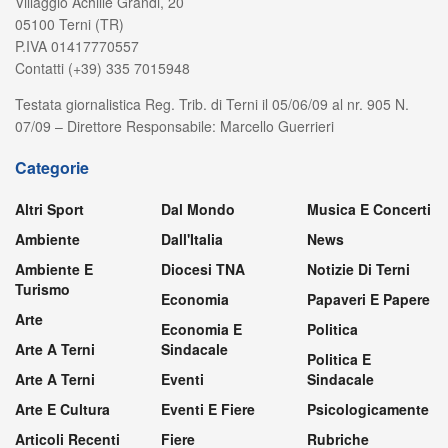
Villaggio Achille Grandi, 20
05100 Terni (TR)
P.IVA 01417770557
Contatti (+39) 335 7015948
Testata giornalistica Reg. Trib. di Terni il 05/06/09 al nr. 905 N.
07/09 – Direttore Responsabile: Marcello Guerrieri
Categorie
Altri Sport
Dal Mondo
Musica E Concerti
Ambiente
Dall'Italia
News
Ambiente E
Diocesi TNA
Notizie Di Terni
Turismo
Economia
Papaveri E Papere
Arte
Economia E
Politica
Arte A Terni
Sindacale
Politica E
Arte A Terni
Eventi
Sindacale
Arte E Cultura
Eventi E Fiere
Psicologicamente
Articoli Recenti
Fiere
Rubriche