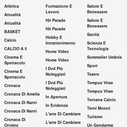
Atletica
Formazione E
Salute E
Lavoro
Benessere
Attualità
Hit Parade
Salute E
Attualità
Benessere
Hit Parade
BASKET
Sanità
Hobby E
Calcio
Intrattenimento
Scienza E
CALCIO A 5
Tecnologia
Home Video
Cinema E
Sommelier Umbria
Home Video
Spettacolo
Sport
I Dvd Più
Cinema E
Noleggiati
Teatro
Spettacolo
I Dvd Più
Tempus Vitae
Cronaca
Noleggiati
Tempus Vitae
Cronaca Di Amelia
In Apertura
Ternana Calcio
Cronaca Di Narni
In Evidenza
Terni Motori
Cronaca Di Narni
L'arte Di Cambiare
Turismo
Cronaca Di
L'arte Di Cambiare
Orvieto
Un Gendarme