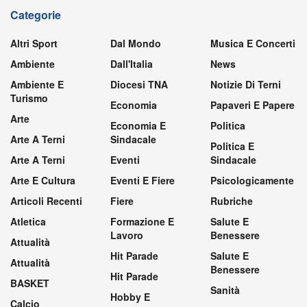
Categorie
Altri Sport
Dal Mondo
Musica E Concerti
Ambiente
Dall'Italia
News
Ambiente E
Diocesi TNA
Notizie Di Terni
Turismo
Economia
Papaveri E Papere
Arte
Economia E
Politica
Arte A Terni
Sindacale
Politica E
Arte A Terni
Eventi
Sindacale
Arte E Cultura
Eventi E Fiere
Psicologicamente
Articoli Recenti
Fiere
Rubriche
Atletica
Formazione E
Salute E
Lavoro
Benessere
Attualità
Hit Parade
Salute E
Attualità
Benessere
Hit Parade
BASKET
Sanità
Hobby E
Calcio