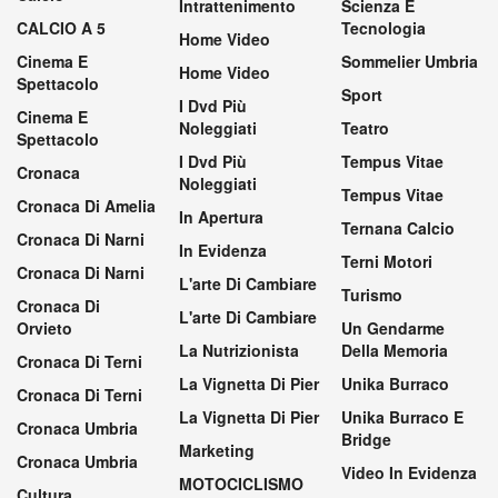
Intrattenimento
Scienza E
CALCIO A 5
Tecnologia
Home Video
Cinema E
Sommelier Umbria
Home Video
Spettacolo
Sport
I Dvd Più
Cinema E
Noleggiati
Teatro
Spettacolo
I Dvd Più
Tempus Vitae
Cronaca
Noleggiati
Tempus Vitae
Cronaca Di Amelia
In Apertura
Ternana Calcio
Cronaca Di Narni
In Evidenza
Terni Motori
Cronaca Di Narni
L'arte Di Cambiare
Turismo
Cronaca Di
L'arte Di Cambiare
Orvieto
Un Gendarme
La Nutrizionista
Della Memoria
Cronaca Di Terni
La Vignetta Di Pier
Unika Burraco
Cronaca Di Terni
La Vignetta Di Pier
Unika Burraco E
Cronaca Umbria
Bridge
Marketing
Cronaca Umbria
Video In Evidenza
MOTOCICLISMO
Cultura