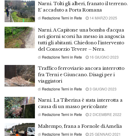
Narni. Tolti gli alberi, franato il terreno.
E’ accaduto a Porta Romana
di
Redazione Terni in Rete
14 MARZO 2025
Narni. A Capitone una bomba d’acqua
nei giorni scorsi ha messo in angoscia
tutti gli abitanti. Chiedono l’intervento
del Consorzio Tevere – Nera.
di
Redazione Terni in Rete
16 GIUGNO 2023
Traffico ferroviario ancora interrotto
fra Terni e Giuncano. Disagi per i
viaggiatori
di
Redazione Terni in Rete
3 GIUGNO 2023
Narni. La Tiberina è stata interrotta a
causa di un masso pericolante
di
Redazione Terni in Rete
2 DICEMBRE 2022
Maltempo, frana a Fornole di Amelia
di
Redazione Terni in Rete
25 GENNAIO 2021