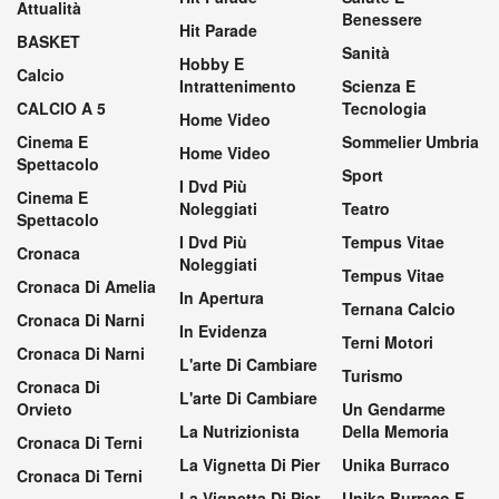
Attualità
Benessere
Hit Parade
BASKET
Sanità
Hobby E
Calcio
Intrattenimento
Scienza E
CALCIO A 5
Tecnologia
Home Video
Cinema E
Sommelier Umbria
Home Video
Spettacolo
Sport
I Dvd Più
Cinema E
Noleggiati
Teatro
Spettacolo
I Dvd Più
Tempus Vitae
Cronaca
Noleggiati
Tempus Vitae
Cronaca Di Amelia
In Apertura
Ternana Calcio
Cronaca Di Narni
In Evidenza
Terni Motori
Cronaca Di Narni
L'arte Di Cambiare
Turismo
Cronaca Di
L'arte Di Cambiare
Orvieto
Un Gendarme
La Nutrizionista
Della Memoria
Cronaca Di Terni
La Vignetta Di Pier
Unika Burraco
Cronaca Di Terni
La Vignetta Di Pier
Unika Burraco E