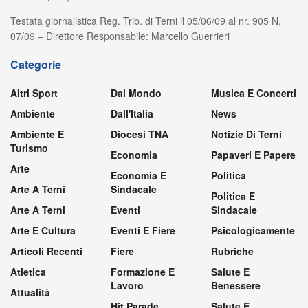
Testata giornalistica Reg. Trib. di Terni il 05/06/09 al nr. 905 N.
07/09 – Direttore Responsabile: Marcello Guerrieri
Categorie
Altri Sport
Dal Mondo
Musica E Concerti
Ambiente
Dall'Italia
News
Ambiente E
Diocesi TNA
Notizie Di Terni
Turismo
Economia
Papaveri E Papere
Arte
Economia E
Politica
Arte A Terni
Sindacale
Politica E
Arte A Terni
Eventi
Sindacale
Arte E Cultura
Eventi E Fiere
Psicologicamente
Articoli Recenti
Fiere
Rubriche
Atletica
Formazione E
Salute E
Lavoro
Benessere
Attualità
Hit Parade
Salute E