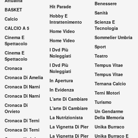
Attualità
Benessere
Hit Parade
BASKET
Sanità
Hobby E
Calcio
Intrattenimento
Scienza E
CALCIO A 5
Tecnologia
Home Video
Cinema E
Sommelier Umbria
Home Video
Spettacolo
Sport
I Dvd Più
Cinema E
Noleggiati
Teatro
Spettacolo
I Dvd Più
Tempus Vitae
Cronaca
Noleggiati
Tempus Vitae
Cronaca Di Amelia
In Apertura
Ternana Calcio
Cronaca Di Narni
In Evidenza
Terni Motori
Cronaca Di Narni
L'arte Di Cambiare
Turismo
Cronaca Di
L'arte Di Cambiare
Orvieto
Un Gendarme
La Nutrizionista
Della Memoria
Cronaca Di Terni
La Vignetta Di Pier
Unika Burraco
Cronaca Di Terni
La Vignetta Di Pier
Unika Burraco E