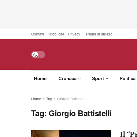
Contatti
Pubblicità
Privacy
Termini di utilizzo
Home
Cronaca
Sport
Politica
Home
Tag
Giorgio Battistelli
Tag:
Giorgio Battistelli
Il “P