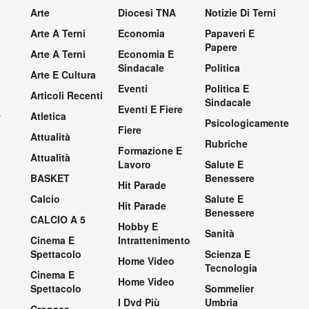
Arte
Diocesi TNA
Notizie Di Terni
Arte A Terni
Economia
Papaveri E
Papere
Arte A Terni
Economia E
Sindacale
Politica
Arte E Cultura
Eventi
Politica E
Articoli Recenti
Sindacale
Eventi E Fiere
.
Atletica
Psicologicamente
Fiere
Attualità
Rubriche
Formazione E
Attualità
Lavoro
Salute E
BASKET
Benessere
Hit Parade
Calcio
Salute E
Hit Parade
Benessere
CALCIO A 5
Hobby E
Sanità
Cinema E
Intrattenimento
Spettacolo
Scienza E
Home Video
Tecnologia
Cinema E
Home Video
Spettacolo
Sommelier
I Dvd Più
Umbria
Cronaca