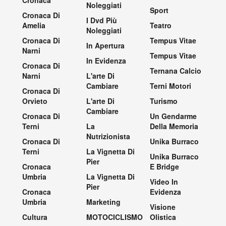
Noleggiati
Sport
Cronaca Di
I Dvd Più
Amelia
Teatro
Noleggiati
Cronaca Di
Tempus Vitae
In Apertura
Narni
Tempus Vitae
In Evidenza
Cronaca Di
Ternana Calcio
Narni
L'arte Di
Cambiare
Terni Motori
Cronaca Di
Orvieto
L'arte Di
Turismo
Cambiare
Cronaca Di
Un Gendarme
Terni
La
Della Memoria
Nutrizionista
Cronaca Di
Unika Burraco
Terni
La Vignetta Di
Unika Burraco
Pier
Cronaca
E Bridge
Umbria
La Vignetta Di
Video In
Pier
Cronaca
Evidenza
Umbria
Marketing
Visione
Cultura
MOTOCICLISMO
Olistica