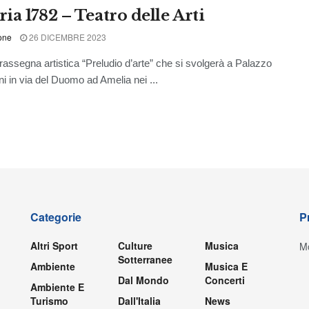
ia 1782 – Teatro delle Arti
one
26 DICEMBRE 2023
a rassegna artistica “Preludio d’arte” che si svolgerà a Palazzo
ni in via del Duomo ad Amelia nei ...
Categorie
P
Altri Sport
Culture
Musica
Mo
Sotterranee
Ambiente
Musica E
Dal Mondo
Concerti
Ambiente E
Turismo
Dall'Italia
News