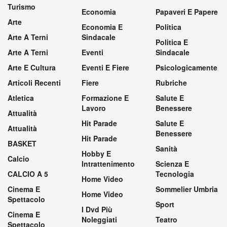
Turismo
Economia
Papaveri E Papere
Arte
Economia E
Politica
Arte A Terni
Sindacale
Politica E
Arte A Terni
Eventi
Sindacale
Arte E Cultura
Eventi E Fiere
Psicologicamente
Articoli Recenti
Fiere
Rubriche
Atletica
Formazione E
Salute E
Lavoro
Benessere
Attualità
Hit Parade
Salute E
Attualità
Benessere
Hit Parade
BASKET
Sanità
Hobby E
Calcio
Intrattenimento
Scienza E
CALCIO A 5
Tecnologia
Home Video
Cinema E
Sommelier Umbria
Home Video
Spettacolo
Sport
I Dvd Più
Cinema E
Noleggiati
Teatro
Spettacolo