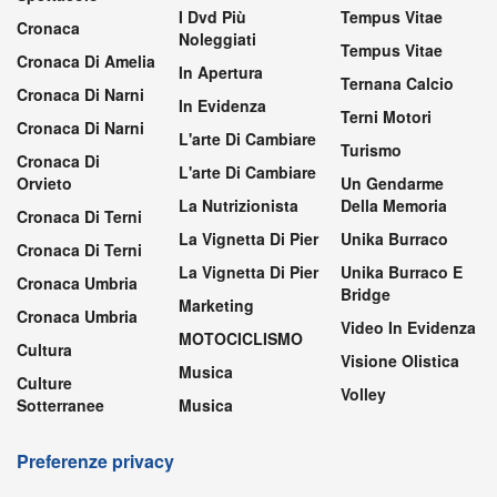
I Dvd Più
Tempus Vitae
Cronaca
Noleggiati
Tempus Vitae
Cronaca Di Amelia
In Apertura
Ternana Calcio
Cronaca Di Narni
In Evidenza
Terni Motori
Cronaca Di Narni
L'arte Di Cambiare
Turismo
Cronaca Di
L'arte Di Cambiare
Orvieto
Un Gendarme
La Nutrizionista
Della Memoria
Cronaca Di Terni
La Vignetta Di Pier
Unika Burraco
Cronaca Di Terni
La Vignetta Di Pier
Unika Burraco E
Cronaca Umbria
Bridge
Marketing
Cronaca Umbria
Video In Evidenza
MOTOCICLISMO
Cultura
Visione Olistica
Musica
Culture
Volley
Sotterranee
Musica
Preferenze privacy