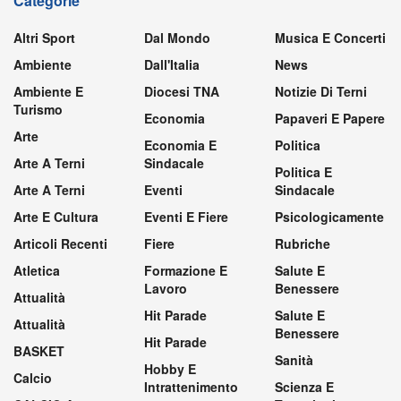
Categorie
Altri Sport
Dal Mondo
Musica E Concerti
Ambiente
Dall'Italia
News
Ambiente E
Diocesi TNA
Notizie Di Terni
Turismo
Economia
Papaveri E Papere
Arte
Economia E
Politica
Arte A Terni
Sindacale
Politica E
Arte A Terni
Eventi
Sindacale
Arte E Cultura
Eventi E Fiere
Psicologicamente
Articoli Recenti
Fiere
Rubriche
Atletica
Formazione E
Salute E
Lavoro
Benessere
Attualità
Hit Parade
Salute E
Attualità
Benessere
Hit Parade
BASKET
Sanità
Hobby E
Calcio
Intrattenimento
Scienza E