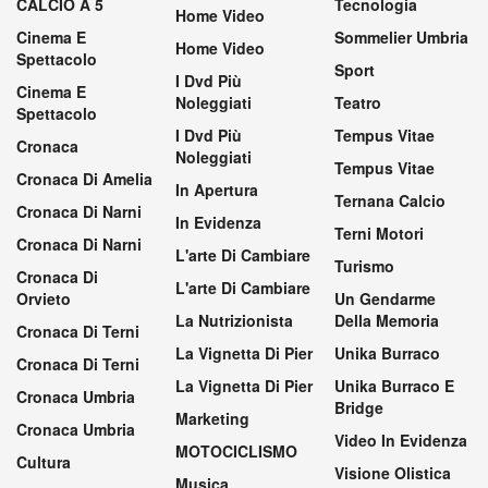
CALCIO A 5
Tecnologia
Home Video
Cinema E
Sommelier Umbria
Home Video
Spettacolo
Sport
I Dvd Più
Cinema E
Noleggiati
Teatro
Spettacolo
I Dvd Più
Tempus Vitae
Cronaca
Noleggiati
Tempus Vitae
Cronaca Di Amelia
In Apertura
Ternana Calcio
Cronaca Di Narni
In Evidenza
Terni Motori
Cronaca Di Narni
L'arte Di Cambiare
Turismo
Cronaca Di
L'arte Di Cambiare
Orvieto
Un Gendarme
La Nutrizionista
Della Memoria
Cronaca Di Terni
La Vignetta Di Pier
Unika Burraco
Cronaca Di Terni
La Vignetta Di Pier
Unika Burraco E
Cronaca Umbria
Bridge
Marketing
Cronaca Umbria
Video In Evidenza
MOTOCICLISMO
Cultura
Visione Olistica
Musica