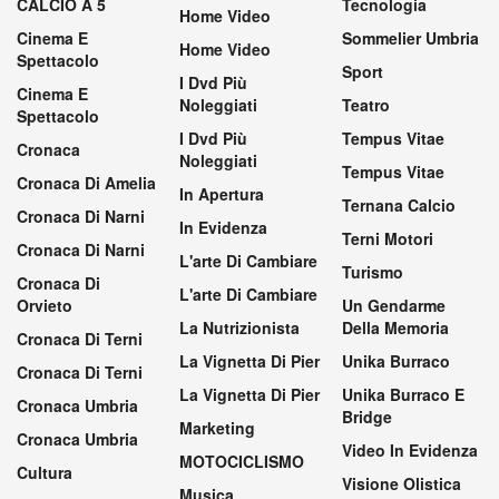
CALCIO A 5
Tecnologia
Home Video
Cinema E
Sommelier Umbria
Home Video
Spettacolo
Sport
I Dvd Più
Cinema E
Noleggiati
Teatro
Spettacolo
I Dvd Più
Tempus Vitae
Cronaca
Noleggiati
Tempus Vitae
Cronaca Di Amelia
In Apertura
Ternana Calcio
Cronaca Di Narni
In Evidenza
Terni Motori
Cronaca Di Narni
L'arte Di Cambiare
Turismo
Cronaca Di
L'arte Di Cambiare
Orvieto
Un Gendarme
La Nutrizionista
Della Memoria
Cronaca Di Terni
La Vignetta Di Pier
Unika Burraco
Cronaca Di Terni
La Vignetta Di Pier
Unika Burraco E
Cronaca Umbria
Bridge
Marketing
Cronaca Umbria
Video In Evidenza
MOTOCICLISMO
Cultura
Visione Olistica
Musica