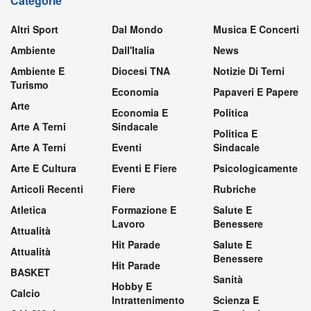
Categorie
Altri Sport
Dal Mondo
Musica E Concerti
Ambiente
Dall'Italia
News
Ambiente E
Diocesi TNA
Notizie Di Terni
Turismo
Economia
Papaveri E Papere
Arte
Economia E
Politica
Arte A Terni
Sindacale
Politica E
Arte A Terni
Eventi
Sindacale
Arte E Cultura
Eventi E Fiere
Psicologicamente
Articoli Recenti
Fiere
Rubriche
Atletica
Formazione E
Salute E
Lavoro
Benessere
Attualità
Hit Parade
Salute E
Attualità
Benessere
Hit Parade
BASKET
Sanità
Hobby E
Calcio
Intrattenimento
Scienza E