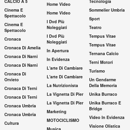
CALCIO A 5
Tecnologia
Home Video
Cinema E
Sommelier Umbria
Home Video
Spettacolo
Sport
I Dvd Più
Cinema E
Noleggiati
Teatro
Spettacolo
I Dvd Più
Tempus Vitae
Cronaca
Noleggiati
Tempus Vitae
Cronaca Di Amelia
In Apertura
Ternana Calcio
Cronaca Di Narni
In Evidenza
Terni Motori
Cronaca Di Narni
L'arte Di Cambiare
Turismo
Cronaca Di
L'arte Di Cambiare
Orvieto
Un Gendarme
La Nutrizionista
Della Memoria
Cronaca Di Terni
La Vignetta Di Pier
Unika Burraco
Cronaca Di Terni
La Vignetta Di Pier
Unika Burraco E
Cronaca Umbria
Bridge
Marketing
Cronaca Umbria
Video In Evidenza
MOTOCICLISMO
Cultura
Visione Olistica
Musica