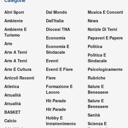
Categorie
Altri Sport
Dal Mondo
Musica E Concerti
Ambiente
Dall'Italia
News
Ambiente E
Diocesi TNA
Notizie Di Terni
Turismo
Economia
Papaveri E Papere
Arte
Economia E
Politica
Arte A Terni
Sindacale
Politica E
Arte A Terni
Eventi
Sindacale
Arte E Cultura
Eventi E Fiere
Psicologicamente
Articoli Recenti
Fiere
Rubriche
Atletica
Formazione E
Salute E
Lavoro
Benessere
Attualità
Hit Parade
Salute E
Attualità
Benessere
Hit Parade
BASKET
Sanità
Hobby E
Calcio
Intrattenimento
Scienza E