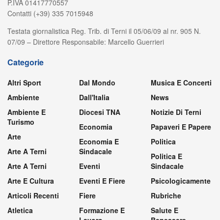
P.IVA 01417770557
Contatti (+39) 335 7015948
Testata giornalistica Reg. Trib. di Terni il 05/06/09 al nr. 905 N.
07/09 – Direttore Responsabile: Marcello Guerrieri
Categorie
Altri Sport
Dal Mondo
Musica E Concerti
Ambiente
Dall'Italia
News
Ambiente E
Diocesi TNA
Notizie Di Terni
Turismo
Economia
Papaveri E Papere
Arte
Economia E
Politica
Arte A Terni
Sindacale
Politica E
Arte A Terni
Eventi
Sindacale
Arte E Cultura
Eventi E Fiere
Psicologicamente
Articoli Recenti
Fiere
Rubriche
Atletica
Formazione E
Salute E