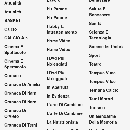
Lavoro
Benessere
Attualità
Hit Parade
Salute E
Attualità
Benessere
Hit Parade
BASKET
Sanità
Hobby E
Calcio
Intrattenimento
Scienza E
CALCIO A 5
Tecnologia
Home Video
Cinema E
Sommelier Umbria
Home Video
Spettacolo
Sport
I Dvd Più
Cinema E
Noleggiati
Teatro
Spettacolo
I Dvd Più
Tempus Vitae
Cronaca
Noleggiati
Tempus Vitae
Cronaca Di Amelia
In Apertura
Ternana Calcio
Cronaca Di Narni
In Evidenza
Terni Motori
Cronaca Di Narni
L'arte Di Cambiare
Turismo
Cronaca Di
L'arte Di Cambiare
Orvieto
Un Gendarme
La Nutrizionista
Della Memoria
Cronaca Di Terni