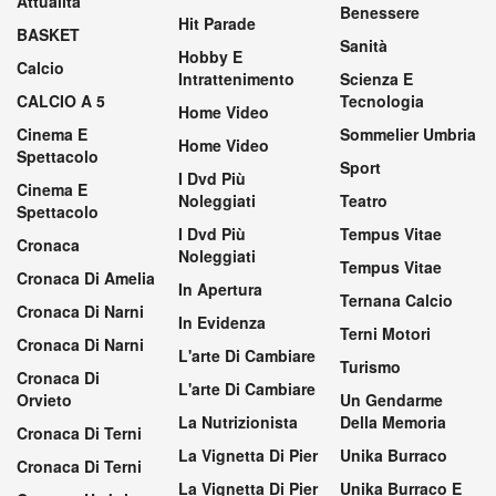
Attualità
Benessere
Hit Parade
BASKET
Sanità
Hobby E
Calcio
Intrattenimento
Scienza E
CALCIO A 5
Tecnologia
Home Video
Cinema E
Sommelier Umbria
Home Video
Spettacolo
Sport
I Dvd Più
Cinema E
Noleggiati
Teatro
Spettacolo
I Dvd Più
Tempus Vitae
Cronaca
Noleggiati
Tempus Vitae
Cronaca Di Amelia
In Apertura
Ternana Calcio
Cronaca Di Narni
In Evidenza
Terni Motori
Cronaca Di Narni
L'arte Di Cambiare
Turismo
Cronaca Di
L'arte Di Cambiare
Orvieto
Un Gendarme
La Nutrizionista
Della Memoria
Cronaca Di Terni
La Vignetta Di Pier
Unika Burraco
Cronaca Di Terni
La Vignetta Di Pier
Unika Burraco E