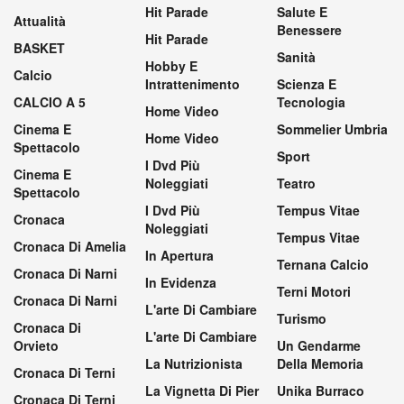
Hit Parade
Salute E
Attualità
Benessere
Hit Parade
BASKET
Sanità
Hobby E
Calcio
Intrattenimento
Scienza E
CALCIO A 5
Tecnologia
Home Video
Cinema E
Sommelier Umbria
Home Video
Spettacolo
Sport
I Dvd Più
Cinema E
Noleggiati
Teatro
Spettacolo
I Dvd Più
Tempus Vitae
Cronaca
Noleggiati
Tempus Vitae
Cronaca Di Amelia
In Apertura
Ternana Calcio
Cronaca Di Narni
In Evidenza
Terni Motori
Cronaca Di Narni
L'arte Di Cambiare
Turismo
Cronaca Di
L'arte Di Cambiare
Orvieto
Un Gendarme
La Nutrizionista
Della Memoria
Cronaca Di Terni
La Vignetta Di Pier
Unika Burraco
Cronaca Di Terni