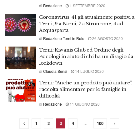
di
Redazione
1 SETTEMBRE 2020
Coronavirus: 41 gli attualmente positivi a
Terni, 9 a Narni, 7 a Stroncone, 4 ad
Acquasparta
di
Redazione Terni in Rete
26 AGOSTO 2020
Terni: Kiwanis Club ed Ordine degli
Psicologi in aiuto di chi ha un disagio da
lockdown
di
Claudia Sensi
14 LUGLIO 2020
Terni: “Anche un prodotto può aiutare”,
raccolta alimentare per le famiglie in
difficoltà
di
Redazione
11 GIUGNO 2020
1
2
3
4
…
100