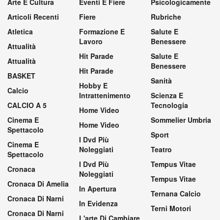
Arte E Cultura
Eventi E Fiere
Psicologicamente
Articoli Recenti
Fiere
Rubriche
Atletica
Formazione E
Salute E
Lavoro
Benessere
Attualità
Hit Parade
Salute E
Attualità
Benessere
Hit Parade
BASKET
Sanità
Hobby E
Calcio
Intrattenimento
Scienza E
CALCIO A 5
Tecnologia
Home Video
Cinema E
Sommelier Umbria
Home Video
Spettacolo
Sport
I Dvd Più
Cinema E
Noleggiati
Teatro
Spettacolo
I Dvd Più
Tempus Vitae
Cronaca
Noleggiati
Tempus Vitae
Cronaca Di Amelia
In Apertura
Ternana Calcio
Cronaca Di Narni
In Evidenza
Terni Motori
Cronaca Di Narni
L'arte Di Cambiare