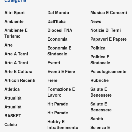
Categorie
Altri Sport
Dal Mondo
Musica E Concerti
Ambiente
Dall'Italia
News
Ambiente E
Diocesi TNA
Notizie Di Terni
Turismo
Economia
Papaveri E Papere
Arte
Economia E
Politica
Arte A Terni
Sindacale
Politica E
Arte A Terni
Eventi
Sindacale
Arte E Cultura
Eventi E Fiere
Psicologicamente
Articoli Recenti
Fiere
Rubriche
Atletica
Formazione E
Salute E
Lavoro
Benessere
Attualità
Hit Parade
Salute E
Attualità
Benessere
Hit Parade
BASKET
Sanità
Hobby E
Calcio
Intrattenimento
Scienza E