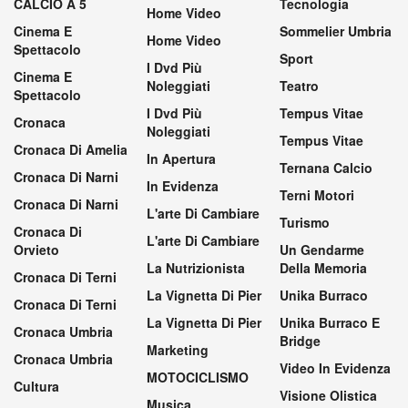
CALCIO A 5
Tecnologia
Home Video
Cinema E
Sommelier Umbria
Home Video
Spettacolo
Sport
I Dvd Più
Cinema E
Noleggiati
Teatro
Spettacolo
I Dvd Più
Tempus Vitae
Cronaca
Noleggiati
Tempus Vitae
Cronaca Di Amelia
In Apertura
Ternana Calcio
Cronaca Di Narni
In Evidenza
Terni Motori
Cronaca Di Narni
L'arte Di Cambiare
Turismo
Cronaca Di
L'arte Di Cambiare
Orvieto
Un Gendarme
La Nutrizionista
Della Memoria
Cronaca Di Terni
La Vignetta Di Pier
Unika Burraco
Cronaca Di Terni
La Vignetta Di Pier
Unika Burraco E
Cronaca Umbria
Bridge
Marketing
Cronaca Umbria
Video In Evidenza
MOTOCICLISMO
Cultura
Visione Olistica
Musica