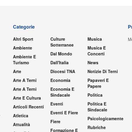
Categorie
P
Altri Sport
Culture
Musica
Mo
Sotterranee
Ambiente
Musica E
Dal Mondo
Concerti
Ambiente E
Turismo
Dall'Italia
News
Arte
Diocesi TNA
Notizie Di Terni
Arte A Terni
Economia
Papaveri E
Papere
Arte A Terni
Economia E
Sindacale
Politica
Arte E Cultura
Eventi
Politica E
Articoli Recenti
Sindacale
Eventi E Fiere
.
Atletica
Psicologicamente
Fiere
Attualità
Rubriche
Formazione E