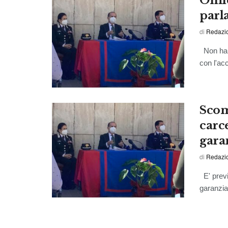
Omic
parla
di
Redazi
Non ha p
con l'ac
Scom
carce
gara
di
Redazi
E' previ
garanzia