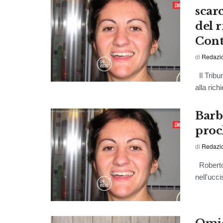
scar
del r
Cont
di
Redazi
Il Tribu
alla rich
Barb
proc
di
Redazio
Roberto 
nell'ucc