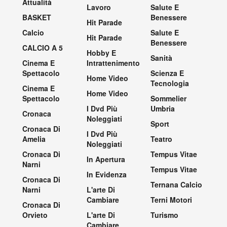
Attualità
Lavoro
Salute E
BASKET
Benessere
Hit Parade
Calcio
Salute E
Hit Parade
Benessere
CALCIO A 5
Hobby E
Sanità
Cinema E
Intrattenimento
Spettacolo
Scienza E
Home Video
Tecnologia
Cinema E
Home Video
Spettacolo
Sommelier
I Dvd Più
Umbria
Cronaca
Noleggiati
Sport
Cronaca Di
I Dvd Più
Amelia
Teatro
Noleggiati
Cronaca Di
Tempus Vitae
In Apertura
Narni
Tempus Vitae
In Evidenza
Cronaca Di
Ternana Calcio
Narni
L'arte Di
Cambiare
Terni Motori
Cronaca Di
Orvieto
L'arte Di
Turismo
Cambiare