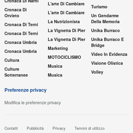
Cronaca Di Narni
L'arte Di Cambiare
Turismo
Cronaca Di
L'arte Di Cambiare
Orvieto
Un Gendarme
La Nutrizionista
Della Memoria
Cronaca Di Terni
La Vignetta Di Pier
Unika Burraco
Cronaca Di Terni
La Vignetta Di Pier
Unika Burraco E
Cronaca Umbria
Bridge
Marketing
Cronaca Umbria
Video In Evidenza
MOTOCICLISMO
Cultura
Visione Olistica
Musica
Culture
Volley
Sotterranee
Musica
Preferenze privacy
Modifica le preferenze privacy
Contatti
Pubblicità
Privacy
Termini di utilizzo