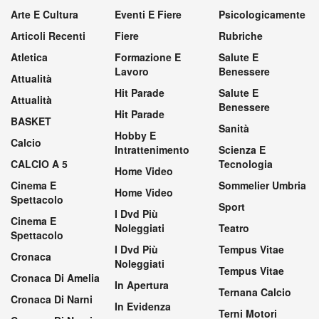
Arte E Cultura
Eventi E Fiere
Psicologicamente
Articoli Recenti
Fiere
Rubriche
Atletica
Formazione E
Salute E
Lavoro
Benessere
Attualità
Hit Parade
Salute E
Attualità
Benessere
Hit Parade
BASKET
Sanità
Hobby E
Calcio
Intrattenimento
Scienza E
CALCIO A 5
Tecnologia
Home Video
Cinema E
Sommelier Umbria
Home Video
Spettacolo
Sport
I Dvd Più
Cinema E
Noleggiati
Teatro
Spettacolo
I Dvd Più
Tempus Vitae
Cronaca
Noleggiati
Tempus Vitae
Cronaca Di Amelia
In Apertura
Ternana Calcio
Cronaca Di Narni
In Evidenza
Terni Motori