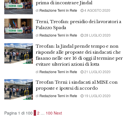
prima di incontrare Jindal
di
Redazione Terni in Rete
4 AGOSTO 2020
Terni, Treofan: presidio dei lavoratori a
Palazzo Spada
di
Redazione Terni in Rete
28 LUGLIO 2020
Treofan: la Jindal prende tempo e non
risponde alle proposte dei sindacati che
fissano nelle ore 16 di oggi il termine per
evitare ulteriori azioni di lotta
di
Redazione Terni in Rete
21 LUGLIO 2020
Treofan Terni: i sindacati al MISE con
proposte e ipotesi di accordo
di
Redazione Terni in Rete
19 LUGLIO 2020
Pagina 1 di 100
1
2
…
100
Next