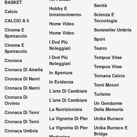
BASKET
Sanità
Hobby E
Calcio
Intrattenimento
Scienza E
CALCIO A 5
Tecnologia
Home Video
Cinema E
Sommelier Umbria
Home Video
Spettacolo
Sport
I Dvd Più
Cinema E
Noleggiati
Teatro
Spettacolo
I Dvd Più
Tempus Vitae
Cronaca
Noleggiati
Tempus Vitae
Cronaca Di Amelia
In Apertura
Ternana Calcio
Cronaca Di Narni
In Evidenza
Terni Motori
Cronaca Di Narni
L'arte Di Cambiare
Turismo
Cronaca Di
L'arte Di Cambiare
Orvieto
Un Gendarme
La Nutrizionista
Della Memoria
Cronaca Di Terni
La Vignetta Di Pier
Unika Burraco
Cronaca Di Terni
La Vignetta Di Pier
Unika Burraco E
Cronaca Umbria
Bridge
Marketing