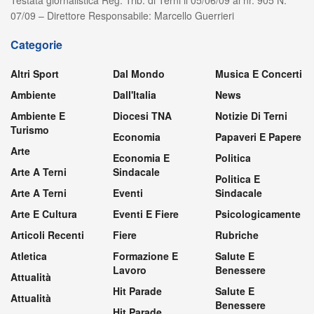
07/09 – Direttore Responsabile: Marcello Guerrieri
Categorie
Altri Sport
Dal Mondo
Musica E Concerti
Ambiente
Dall'Italia
News
Ambiente E
Diocesi TNA
Notizie Di Terni
Turismo
Economia
Papaveri E Papere
Arte
Economia E
Politica
Arte A Terni
Sindacale
Politica E
Arte A Terni
Eventi
Sindacale
Arte E Cultura
Eventi E Fiere
Psicologicamente
Articoli Recenti
Fiere
Rubriche
Atletica
Formazione E
Salute E
Lavoro
Benessere
Attualità
Hit Parade
Salute E
Attualità
Benessere
Hit Parade