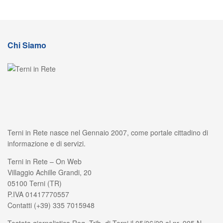
Chi Siamo
Terni in Rete nasce nel Gennaio 2007, come portale cittadino di
informazione e di servizi.
Terni in Rete – On Web
Villaggio Achille Grandi, 20
05100 Terni (TR)
P.IVA 01417770557
Contatti (+39) 335 7015948
Testata giornalistica Reg. Trib. di Terni il 05/06/09 al nr. 905 N.