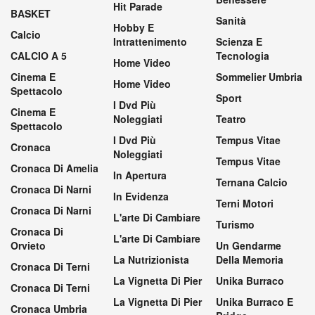
Hit Parade
BASKET
Sanità
Hobby E
Calcio
Intrattenimento
Scienza E
CALCIO A 5
Tecnologia
Home Video
Cinema E
Sommelier Umbria
Home Video
Spettacolo
Sport
I Dvd Più
Cinema E
Noleggiati
Teatro
Spettacolo
I Dvd Più
Tempus Vitae
Cronaca
Noleggiati
Tempus Vitae
Cronaca Di Amelia
In Apertura
Ternana Calcio
Cronaca Di Narni
In Evidenza
Terni Motori
Cronaca Di Narni
L'arte Di Cambiare
Turismo
Cronaca Di
L'arte Di Cambiare
Orvieto
Un Gendarme
La Nutrizionista
Della Memoria
Cronaca Di Terni
La Vignetta Di Pier
Unika Burraco
Cronaca Di Terni
La Vignetta Di Pier
Unika Burraco E
Cronaca Umbria