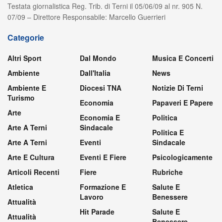
Testata giornalistica Reg. Trib. di Terni il 05/06/09 al nr. 905 N.
07/09 – Direttore Responsabile: Marcello Guerrieri
Categorie
Altri Sport
Dal Mondo
Musica E Concerti
Ambiente
Dall'Italia
News
Ambiente E
Diocesi TNA
Notizie Di Terni
Turismo
Economia
Papaveri E Papere
Arte
Economia E
Politica
Arte A Terni
Sindacale
Politica E
Arte A Terni
Eventi
Sindacale
Arte E Cultura
Eventi E Fiere
Psicologicamente
Articoli Recenti
Fiere
Rubriche
Atletica
Formazione E
Salute E
Lavoro
Benessere
Attualità
Hit Parade
Salute E
Attualità
Benessere