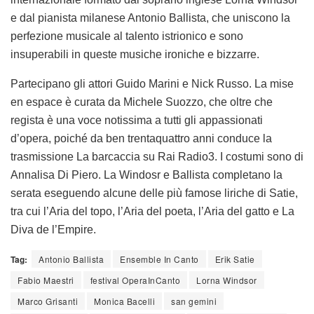
e dal pianista milanese Antonio Ballista, che uniscono la
perfezione musicale al talento istrionico e sono
insuperabili in queste musiche ironiche e bizzarre.
Partecipano gli attori Guido Marini e Nick Russo. La
mise
en espace
è curata da Michele Suozzo, che oltre che
regista è una voce notissima a tutti gli appassionati
d’opera, poiché da ben trentaquattro anni conduce la
trasmissione
La barcaccia
su Rai Radio3. I costumi sono di
Annalisa Di Piero. La Windosr e Ballista completano la
serata eseguendo alcune delle più famose liriche di Satie,
tra cui l’
Aria del topo
, l’
Aria del poeta
, l’
Aria del gatto
e
La
Diva de l’Empire
.
Tag:
Antonio Ballista
Ensemble In Canto
Erik Satie
Fabio Maestri
festival OperaInCanto
Lorna Windsor
Marco Grisanti
Monica Bacelli
san gemini