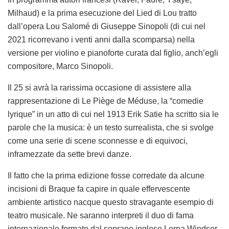
Milhaud) e la prima esecuzione del
Lied di Lou
tratto
dall’opera
Lou Salomé
di Giuseppe Sinopoli (di cui nel
2021 ricorrevano i venti anni dalla scomparsa) nella
versione per violino e pianoforte curata dal figlio, anch’egli
compositore, Marco Sinopoli.
Il 25 si avrà la rarissima occasione di assistere alla
rappresentazione di
Le Piège de Méduse
, la “comedie
lyrique” in un atto di cui nel 1913 Erik Satie ha scritto sia le
parole che la musica: è un testo surrealista, che si svolge
come una serie di scene sconnesse e di equivoci,
inframezzate da sette brevi danze.
Il fatto che la prima edizione fosse corredate da alcune
incisioni di Braque fa capire in quale effervescente
ambiente artistico nacque questo stravagante esempio di
teatro musicale. Ne saranno interpreti il duo di fama
internazionale formato dal soprano inglese Lorna Windsor