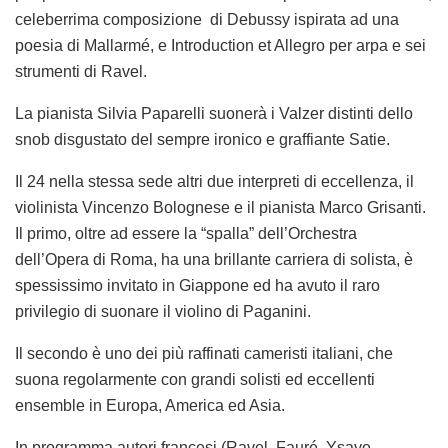
celeberrima composizione di Debussy ispirata ad una
poesia di Mallarmé, e
Introduction et Allegro
per arpa e sei
strumenti di Ravel.
La pianista Silvia Paparelli suonerà i
Valzer distinti dello
snob disgustato
del sempre ironico e graffiante Satie.
Il 24 nella stessa sede altri due interpreti di eccellenza, il
violinista Vincenzo Bolognese e il pianista Marco Grisanti.
Il primo, oltre ad essere la “spalla” dell’Orchestra
dell’Opera di Roma, ha una brillante carriera di solista, è
spessissimo invitato in Giappone ed ha avuto il raro
privilegio di suonare il violino di Paganini.
Il secondo è uno dei più raffinati cameristi italiani, che
suona regolarmente con grandi solisti ed eccellenti
ensemble
in Europa, America ed Asia.
In programma autori francesi (Ravel, Fauré, Ysaye,