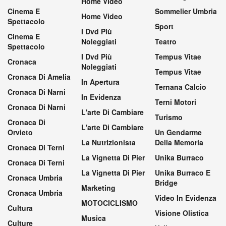
Home Video
Cinema E
Sommelier Umbria
Home Video
Spettacolo
Sport
I Dvd Più
Cinema E
Noleggiati
Teatro
Spettacolo
I Dvd Più
Tempus Vitae
Cronaca
Noleggiati
Tempus Vitae
Cronaca Di Amelia
In Apertura
Ternana Calcio
Cronaca Di Narni
In Evidenza
Terni Motori
Cronaca Di Narni
L'arte Di Cambiare
Turismo
Cronaca Di
L'arte Di Cambiare
Orvieto
Un Gendarme
La Nutrizionista
Della Memoria
Cronaca Di Terni
La Vignetta Di Pier
Unika Burraco
Cronaca Di Terni
La Vignetta Di Pier
Unika Burraco E
Cronaca Umbria
Bridge
Marketing
Cronaca Umbria
Video In Evidenza
MOTOCICLISMO
Cultura
Visione Olistica
Musica
Culture