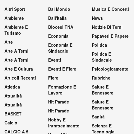
Altri Sport
Dal Mondo
Musica E Concerti
Ambiente
Dall'Italia
News
Ambiente E
Diocesi TNA
Notizie Di Terni
Turismo
Economia
Papaveri E Papere
Arte
Economia E
Politica
Arte A Terni
Sindacale
Politica E
Arte A Terni
Eventi
Sindacale
Arte E Cultura
Eventi E Fiere
Psicologicamente
Articoli Recenti
Fiere
Rubriche
Atletica
Formazione E
Salute E
Lavoro
Benessere
Attualità
Hit Parade
Salute E
Attualità
Benessere
Hit Parade
BASKET
Sanità
Hobby E
Calcio
Intrattenimento
Scienza E
CALCIO A 5
Tecnologia