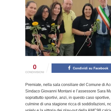
0
Condividi su Facebook
CONDIVISIONI
Premiate, nella sala consiliare del Comune di Acqu
Sindaco Giovanni Montani e l’assessore Sara Marc
soprattutto sportivi, anzi, in questo caso sportive, c
culmine di una stagione ricca di soddisfazioni, no
volely e la vittoria dei play-out della AMC98 calc