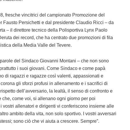
C98, fresche vincitrici del campionato Promozione del
r Fausto Persichetti e dal presidente Claudio Ricci – da
a – il direttore tecnico della Polisportiva Lynx Paolo
Deruta dei record, che ha centrato due promozioni di fila
istica della Media Valle del Tevere.
e parole del Sindaco Giovanni Montani – che non sono
 soprattutto i suoi giovani. Come Sindaco e come papà
ino di ragazzi e ragazze così valenti, appassionati e
rona gli sforzi profusi in allenamento e i sacrifici di
rispetto dell’avversario, la lealtà, il senso di confronto e
e che, come voi, si allenano ogni giorno per poi
 i vostri allenatori e dirigenti vi conferiscono insieme alle
 altro ambito della vita, non solo sportivo. I vostri avversari
tessi; sono ciò che vi aiuta a crescere. Sempre”.