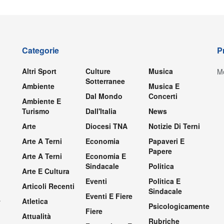
Categorie
P
Altri Sport
Culture
Musica
Mo
Sotterranee
Ambiente
Musica E
Dal Mondo
Concerti
Ambiente E
Turismo
Dall'Italia
News
Arte
Diocesi TNA
Notizie Di Terni
Arte A Terni
Economia
Papaveri E
Papere
Arte A Terni
Economia E
Sindacale
Politica
Arte E Cultura
Eventi
Politica E
Articoli Recenti
Sindacale
Eventi E Fiere
.
Atletica
Psicologicamente
Fiere
Attualità
Rubriche