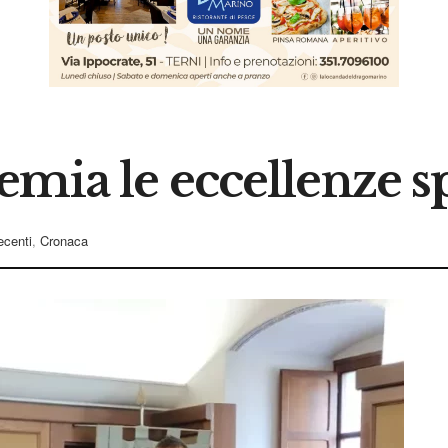
mia le eccellenze s
recenti
,
Cronaca