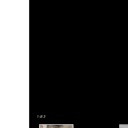
1
di 3