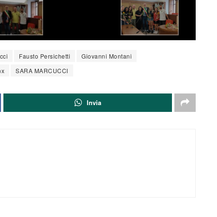
cci
Fausto Persichetti
Giovanni Montani
nx
SARA MARCUCCI
Invia