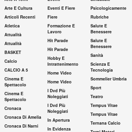
Arte E Cultura
Eventi E Fiere
Psicologicamente
Articoli Recenti
Fiere
Rubriche
Atletica
Formazione E
Salute E
Lavoro
Benessere
Attualità
Hit Parade
Salute E
Attualità
Benessere
Hit Parade
BASKET
Sanità
Hobby E
Calcio
Intrattenimento
Scienza E
CALCIO A 5
Tecnologia
Home Video
Cinema E
Sommelier Umbria
Home Video
Spettacolo
Sport
I Dvd Più
Cinema E
Noleggiati
Teatro
Spettacolo
I Dvd Più
Tempus Vitae
Cronaca
Noleggiati
Tempus Vitae
Cronaca Di Amelia
In Apertura
Ternana Calcio
Cronaca Di Narni
In Evidenza
Terni Motori