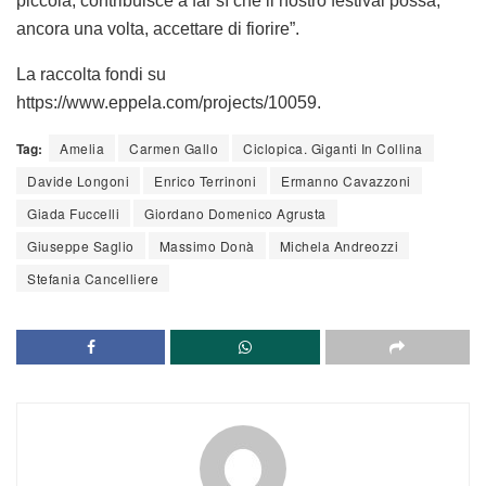
piccola, contribuisce a far sì che il nostro festival possa,
ancora una volta, accettare di fiorire”.
La raccolta fondi su
https://www.eppela.com/projects/10059.
Tag:
Amelia
Carmen Gallo
Ciclopica. Giganti In Collina
Davide Longoni
Enrico Terrinoni
Ermanno Cavazzoni
Giada Fuccelli
Giordano Domenico Agrusta
Giuseppe Saglio
Massimo Donà
Michela Andreozzi
Stefania Cancelliere