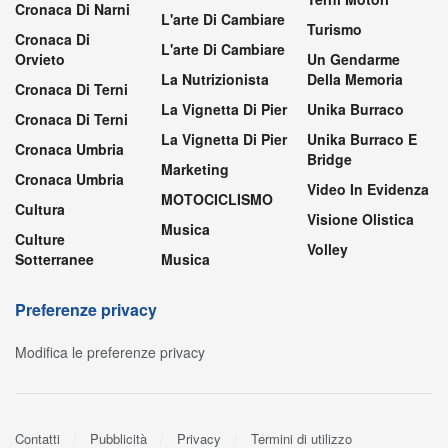
Cronaca Di Narni
L'arte Di Cambiare
Turismo
Cronaca Di
L'arte Di Cambiare
Orvieto
Un Gendarme
La Nutrizionista
Della Memoria
Cronaca Di Terni
La Vignetta Di Pier
Unika Burraco
Cronaca Di Terni
La Vignetta Di Pier
Unika Burraco E
Cronaca Umbria
Bridge
Marketing
Cronaca Umbria
Video In Evidenza
MOTOCICLISMO
Cultura
Visione Olistica
Musica
Culture
Volley
Sotterranee
Musica
Preferenze privacy
Modifica le preferenze privacy
Contatti
Pubblicità
Privacy
Termini di utilizzo