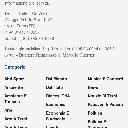
informazione e di servizi.
Terni in Rete – On Web
Villaggio Achille Grandi, 20
05100 Terni (TR)
P.IVA 01417770557
Contatti (+39) 335 7015948
Testata giornalistica Reg. Trib. di Terni il 05/06/09 al nr. 905 N.
07/09 – Direttore Responsabile: Marcello Guerrieri
Categorie
Altri Sport
Dal Mondo
Musica E Concerti
Ambiente
Dall'Italia
News
Ambiente E
Diocesi TNA
Notizie Di Terni
Turismo
Economia
Papaveri E Papere
Arte
Economia E
Politica
Arte A Terni
Sindacale
Politica E
Arte A Terni
Eventi
Sindacale