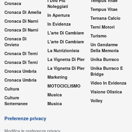
I Dvd Più
Tempus Vitae
Cronaca
Noleggiati
Tempus Vitae
Cronaca Di Amelia
In Apertura
Ternana Calcio
Cronaca Di Narni
In Evidenza
Terni Motori
Cronaca Di Narni
L'arte Di Cambiare
Turismo
Cronaca Di
L'arte Di Cambiare
Orvieto
Un Gendarme
La Nutrizionista
Della Memoria
Cronaca Di Terni
La Vignetta Di Pier
Unika Burraco
Cronaca Di Terni
La Vignetta Di Pier
Unika Burraco E
Cronaca Umbria
Bridge
Marketing
Cronaca Umbria
Video In Evidenza
MOTOCICLISMO
Cultura
Visione Olistica
Musica
Culture
Volley
Sotterranee
Musica
Preferenze privacy
Modifica le preferenze privacy