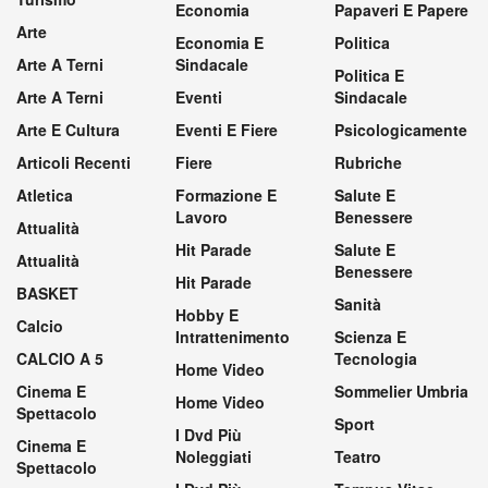
Economia
Papaveri E Papere
Arte
Economia E
Politica
Arte A Terni
Sindacale
Politica E
Arte A Terni
Eventi
Sindacale
Arte E Cultura
Eventi E Fiere
Psicologicamente
Articoli Recenti
Fiere
Rubriche
Atletica
Formazione E
Salute E
Lavoro
Benessere
Attualità
Hit Parade
Salute E
Attualità
Benessere
Hit Parade
BASKET
Sanità
Hobby E
Calcio
Intrattenimento
Scienza E
CALCIO A 5
Tecnologia
Home Video
Cinema E
Sommelier Umbria
Home Video
Spettacolo
Sport
I Dvd Più
Cinema E
Noleggiati
Teatro
Spettacolo