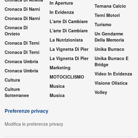
In Apertura
Ternana Calcio
Cronaca Di Narni
In Evidenza
Terni Motori
Cronaca Di Narni
L'arte Di Cambiare
Turismo
Cronaca Di
L'arte Di Cambiare
Orvieto
Un Gendarme
La Nutrizionista
Della Memoria
Cronaca Di Terni
La Vignetta Di Pier
Unika Burraco
Cronaca Di Terni
La Vignetta Di Pier
Unika Burraco E
Cronaca Umbria
Bridge
Marketing
Cronaca Umbria
Video In Evidenza
MOTOCICLISMO
Cultura
Visione Olistica
Musica
Culture
Volley
Sotterranee
Musica
Preferenze privacy
Modifica le preferenze privacy