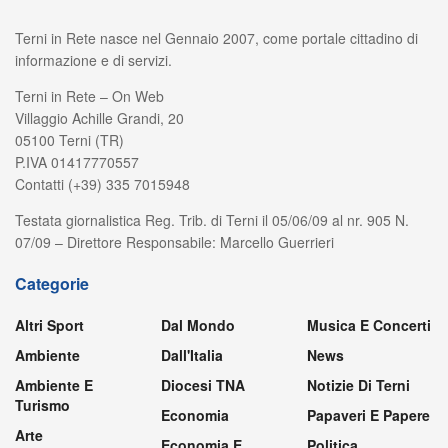
Terni in Rete nasce nel Gennaio 2007, come portale cittadino di
informazione e di servizi.
Terni in Rete – On Web
Villaggio Achille Grandi, 20
05100 Terni (TR)
P.IVA 01417770557
Contatti (+39) 335 7015948
Testata giornalistica Reg. Trib. di Terni il 05/06/09 al nr. 905 N.
07/09 – Direttore Responsabile: Marcello Guerrieri
Categorie
Altri Sport
Dal Mondo
Musica E Concerti
Ambiente
Dall'Italia
News
Ambiente E
Diocesi TNA
Notizie Di Terni
Turismo
Economia
Papaveri E Papere
Arte
Economia E
Politica