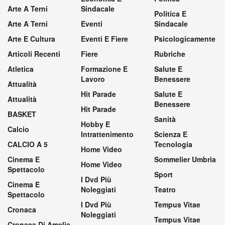
Arte A Terni
Sindacale
Politica E
Arte A Terni
Eventi
Sindacale
Arte E Cultura
Eventi E Fiere
Psicologicamente
Articoli Recenti
Fiere
Rubriche
Atletica
Formazione E
Salute E
Lavoro
Benessere
Attualità
Hit Parade
Salute E
Attualità
Benessere
Hit Parade
BASKET
Sanità
Hobby E
Calcio
Intrattenimento
Scienza E
CALCIO A 5
Tecnologia
Home Video
Cinema E
Sommelier Umbria
Home Video
Spettacolo
Sport
I Dvd Più
Cinema E
Noleggiati
Teatro
Spettacolo
I Dvd Più
Tempus Vitae
Cronaca
Noleggiati
Tempus Vitae
Cronaca Di Amelia