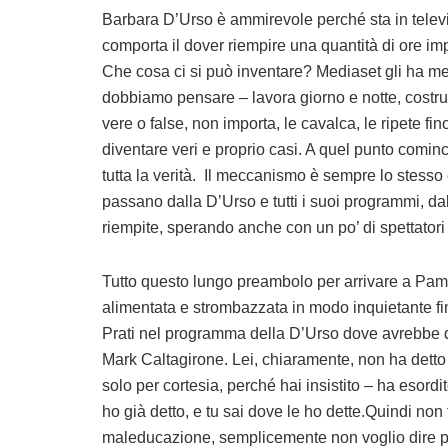
Barbara D’Urso è ammirevole perché sta in televi
comporta il dover riempire una quantità di ore imp
Che cosa ci si può inventare? Mediaset gli ha me
dobbiamo pensare – lavora giorno e notte, costrui
vere o false, non importa, le cavalca, le ripete fi
diventare veri e proprio casi. A quel punto comincia
tutta la verità. Il meccanismo è sempre lo stesso 
passano dalla D’Urso e tutti i suoi programmi, dalla
riempite, sperando anche con un po’ di spettatori 
Tutto questo lungo preambolo per arrivare a Pame
alimentata e strombazzata in modo inquietante fin
Prati nel programma della D’Urso dove avrebbe do
Mark Caltagirone. Lei, chiaramente, non ha detto 
solo per cortesia, perché hai insistito – ha esord
ho già detto, e tu sai dove le ho dette.Quindi non
maleducazione, semplicemente non voglio dire più 