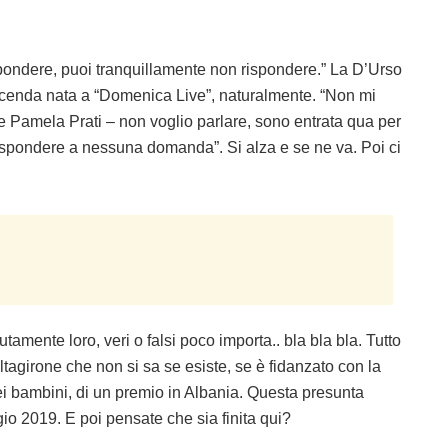
ispondere, puoi tranquillamente non rispondere.” La D’Urso
 vicenda nata a “Domenica Live”, naturalmente. “Non mi
e Pamela Prati – non voglio parlare, sono entrata qua per
 rispondere a nessuna domanda”. Si alza e se ne va. Poi ci
tamente loro, veri o falsi poco importa.. bla bla bla. Tutto
ltagirone che non si sa se esiste, se è fidanzato con la
ei bambini, di un premio in Albania. Questa presunta
o 2019. E poi pensate che sia finita qui?