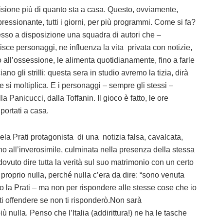
sione più di quanto sta a casa. Questo, ovviamente,
ressionante, tutti i giorni, per più programmi. Come si fa?
sso a disposizione una squadra di autori che –
sce personaggi, ne influenza la vita privata con notizie,
no all’ossessione, le alimenta quotidianamente, fino a farle
no gli strilli: questa sera in studio avremo la tizia, dirà
e si moltiplica. E i personaggi – sempre gli stessi –
 Panicucci, dalla Toffanin. Il gioco è fatto, le ore
portati a casa.
la Prati protagonista di una notizia falsa, cavalcata,
o all’inverosimile, culminata nella presenza della stessa
vuto dire tutta la verità sul suo matrimonio con un certo
proprio nulla, perché nulla c’era da dire: “sono venuta
ito la Prati – ma non per rispondere alle stesse cose che io
 ti offendere se non ti risponderò.Non sarà
nulla. Penso che l’Italia (addirittura!) ne ha le tasche