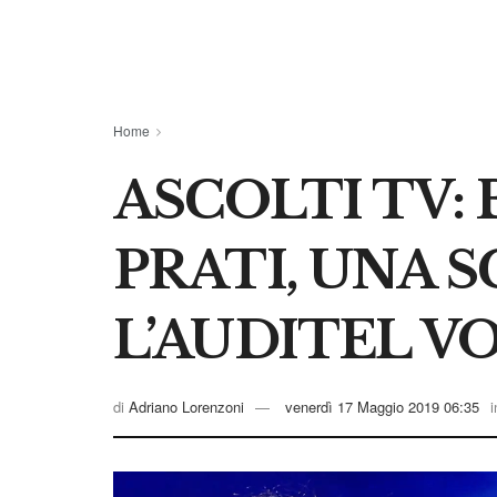
Home
ASCOLTI TV:
PRATI, UNA 
L’AUDITEL V
di
Adriano Lorenzoni
venerdì 17 Maggio 2019 06:35
i