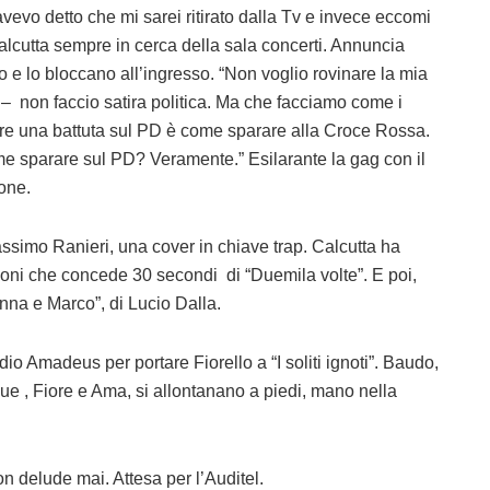
vevo detto che mi sarei ritirato dalla Tv e invece eccomi
alcutta sempre in cerca della sala concerti. Annuncia
 e lo bloccano all’ingresso. “Non voglio rovinare la mia
– non faccio satira politica. Ma che facciamo come i
Fare una battuta sul PD è come sparare alla Croce Rossa.
e sparare sul PD? Veramente.” Esilarante la gag con il
ione.
simo Ranieri, una cover in chiave trap. Calcutta ha
oni che concede 30 secondi di “Duemila volte”. E poi,
nna e Marco”, di Lucio Dalla.
udio Amadeus per portare Fiorello a “I soliti ignoti”. Baudo,
e , Fiore e Ama, si allontanano a piedi, mano nella
on delude mai. Attesa per l’Auditel.