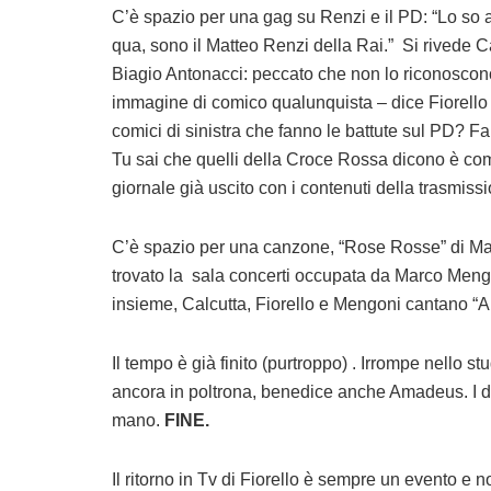
C’è spazio per una gag su Renzi e il PD: “Lo so a
qua, sono il Matteo Renzi della Rai.” Si rivede C
Biagio Antonacci: peccato che non lo riconoscono
immagine di comico qualunquista – dice Fiorello 
comici di sinistra che fanno le battute sul PD? 
Tu sai che quelli della Croce Rossa dicono è com
giornale già uscito con i contenuti della trasmiss
C’è spazio per una canzone, “Rose Rosse” di Mas
trovato la sala concerti occupata da Marco Meng
insieme, Calcutta, Fiorello e Mengoni cantano “A
Il tempo è già finito (purtroppo) . Irrompe nello st
ancora in poltrona, benedice anche Amadeus. I du
mano.
FINE.
Il ritorno in Tv di Fiorello è sempre un evento e n