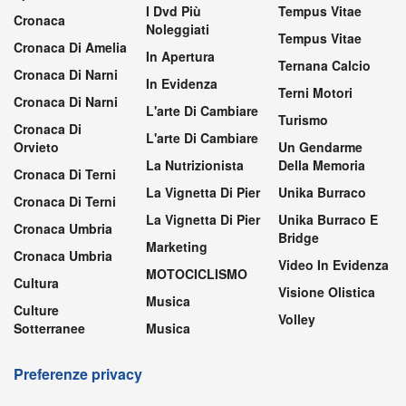
I Dvd Più
Tempus Vitae
Cronaca
Noleggiati
Tempus Vitae
Cronaca Di Amelia
In Apertura
Ternana Calcio
Cronaca Di Narni
In Evidenza
Terni Motori
Cronaca Di Narni
L'arte Di Cambiare
Turismo
Cronaca Di
L'arte Di Cambiare
Orvieto
Un Gendarme
La Nutrizionista
Della Memoria
Cronaca Di Terni
La Vignetta Di Pier
Unika Burraco
Cronaca Di Terni
La Vignetta Di Pier
Unika Burraco E
Cronaca Umbria
Bridge
Marketing
Cronaca Umbria
Video In Evidenza
MOTOCICLISMO
Cultura
Visione Olistica
Musica
Culture
Volley
Sotterranee
Musica
Preferenze privacy