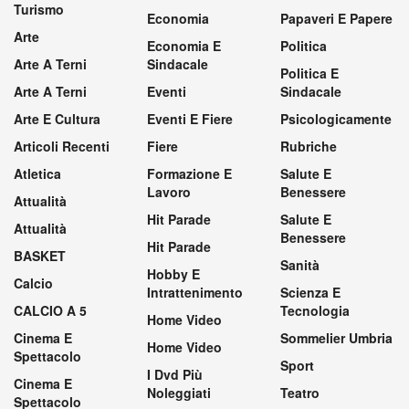
Turismo
Economia
Papaveri E Papere
Arte
Economia E
Politica
Arte A Terni
Sindacale
Politica E
Arte A Terni
Eventi
Sindacale
Arte E Cultura
Eventi E Fiere
Psicologicamente
Articoli Recenti
Fiere
Rubriche
Atletica
Formazione E
Salute E
Lavoro
Benessere
Attualità
Hit Parade
Salute E
Attualità
Benessere
Hit Parade
BASKET
Sanità
Hobby E
Calcio
Intrattenimento
Scienza E
CALCIO A 5
Tecnologia
Home Video
Cinema E
Sommelier Umbria
Home Video
Spettacolo
Sport
I Dvd Più
Cinema E
Noleggiati
Teatro
Spettacolo