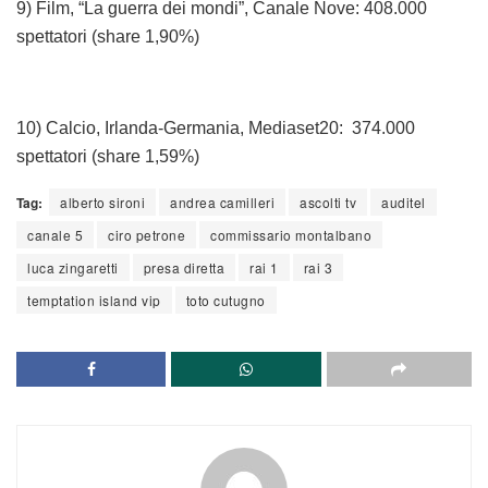
9) Film, “La guerra dei mondi”, Canale Nove: 408.000
spettatori (share 1,90%)
10) Calcio, Irlanda-Germania, Mediaset20: 374.000
spettatori (share 1,59%)
Tag:
alberto sironi
andrea camilleri
ascolti tv
auditel
canale 5
ciro petrone
commissario montalbano
luca zingaretti
presa diretta
rai 1
rai 3
temptation island vip
toto cutugno