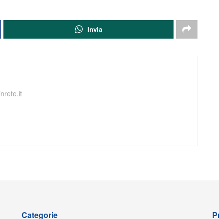
Invia
nrete.it
Categorie
P