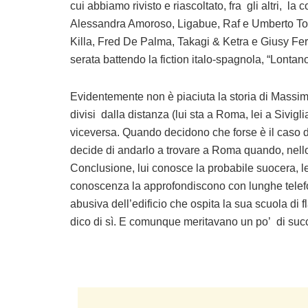
cui abbiamo rivisto e riascoltato, fra gli altri, l
Alessandra Amoroso, Ligabue, Raf e Umberto Toz
Killa, Fred De Palma, Takagi & Ketra e Giusy Fer
serata battendo la fiction italo-spagnola, “Lontan
Evidentemente non è piaciuta la storia di Mass
divisi dalla distanza (lui sta a Roma, lei a Sivigli
viceversa. Quando decidono che forse è il caso di 
decide di andarlo a trovare a Roma quando, nello 
Conclusione, lui conosce la probabile suocera, lei 
conoscenza la approfondiscono con lunghe telefo
abusiva dell’edificio che ospita la sua scuola di
dico di sì. E comunque meritavano un po’ di suc