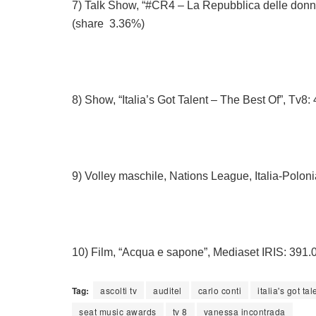
7) Talk Show, “#CR4 – La Repubblica delle donne, 
(share 3.36%)
8) Show, “Italia’s Got Talent – The Best Of”, Tv8
9) Volley maschile, Nations League, Italia-Polon
10) Film, “Acqua e sapone”, Mediaset IRIS: 391.0
Tag:
ascolti tv
auditel
carlo conti
italia's got tal
seat music awards
tv 8
vanessa incontrada