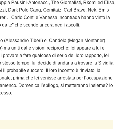
a coppia Pausini-Antonacci, The Giornalisti, Rkomi ed Elisa,
zi, Dark Polo Gang, Gemitaiz, Carl Brave, Nek, Emis
reri. Carlo Conti e Vanessa Incontrada hanno vinto la
o da te” che scende ancora negli ascolti.
imo (Alessandro Tiberi) e Candela (Megan Montaner)
a) ma uniti dalle visioni reciproche: lei appare a lui e
provare a fare qualcosa di serio del loro rapporto, lei
stesso tempo, lui decide di andarla a trovare a Siviglia.
il probabile suocero. Il loro incontro è rinviato, la
nate, prima che lei venisse arrestata per l’occupazione
 flamenco. Domenica l’epilogo, si metteranno insieme? Io
cesso.