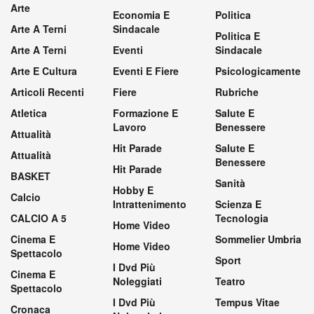
Arte
Economia E
Politica
Arte A Terni
Sindacale
Politica E
Arte A Terni
Eventi
Sindacale
Arte E Cultura
Eventi E Fiere
Psicologicamente
Articoli Recenti
Fiere
Rubriche
Atletica
Formazione E
Salute E
Lavoro
Benessere
Attualità
Hit Parade
Salute E
Attualità
Benessere
Hit Parade
BASKET
Sanità
Hobby E
Calcio
Intrattenimento
Scienza E
CALCIO A 5
Tecnologia
Home Video
Cinema E
Sommelier Umbria
Home Video
Spettacolo
Sport
I Dvd Più
Cinema E
Noleggiati
Teatro
Spettacolo
I Dvd Più
Tempus Vitae
Cronaca