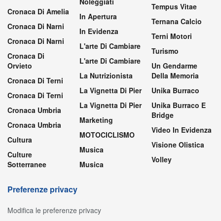
Noleggiati
Tempus Vitae
Cronaca Di Amelia
In Apertura
Ternana Calcio
Cronaca Di Narni
In Evidenza
Terni Motori
Cronaca Di Narni
L'arte Di Cambiare
Turismo
Cronaca Di
L'arte Di Cambiare
Orvieto
Un Gendarme
La Nutrizionista
Della Memoria
Cronaca Di Terni
La Vignetta Di Pier
Unika Burraco
Cronaca Di Terni
La Vignetta Di Pier
Unika Burraco E
Cronaca Umbria
Bridge
Marketing
Cronaca Umbria
Video In Evidenza
MOTOCICLISMO
Cultura
Visione Olistica
Musica
Culture
Volley
Sotterranee
Musica
Preferenze privacy
Modifica le preferenze privacy