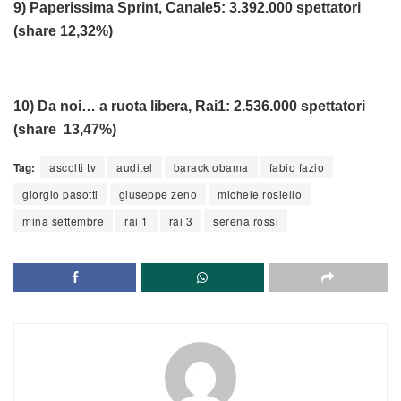
9) Paperissima Sprint, Canale5: 3.392.000 spettatori
(share 12,32%)
10) Da noi… a ruota libera, Rai1: 2.536.000 spettatori
(share 13,47%)
Tag:
ascolti tv
auditel
barack obama
fabio fazio
giorgio pasotti
giuseppe zeno
michele rosiello
mina settembre
rai 1
rai 3
serena rossi