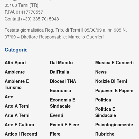
05100 Terni (TR)
P.IVA 01417770557
Contatti (+39) 335 7015948
Testata giornalistica Reg. Trib. di Terni il 05/06/09 al nr. 905 N.
07/09 – Direttore Responsabile: Marcello Guerrieri
Categorie
Altri Sport
Dal Mondo
Musica E Concerti
Ambiente
Dall'Italia
News
Ambiente E
Diocesi TNA
Notizie Di Terni
Turismo
Economia
Papaveri E Papere
Arte
Economia E
Politica
Arte A Terni
Sindacale
Politica E
Arte A Terni
Eventi
Sindacale
Arte E Cultura
Eventi E Fiere
Psicologicamente
Articoli Recenti
Fiere
Rubriche