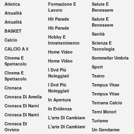
Atletica
Formazione E
Salute E
Lavoro
Benessere
Attualità
Hit Parade
Salute E
Attualità
Benessere
Hit Parade
BASKET
Sanità
Hobby E
Calcio
Intrattenimento
Scienza E
CALCIO A 5
Tecnologia
Home Video
Cinema E
Sommelier Umbria
Home Video
Spettacolo
Sport
I Dvd Più
Cinema E
Noleggiati
Teatro
Spettacolo
I Dvd Più
Tempus Vitae
Cronaca
Noleggiati
Tempus Vitae
Cronaca Di Amelia
In Apertura
Ternana Calcio
Cronaca Di Narni
In Evidenza
Terni Motori
Cronaca Di Narni
L'arte Di Cambiare
Turismo
Cronaca Di
L'arte Di Cambiare
Orvieto
Un Gendarme