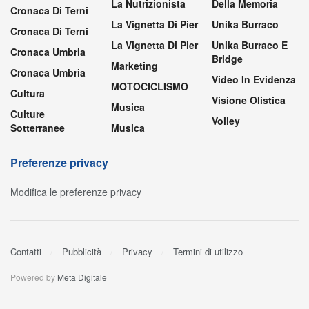
La Nutrizionista
Della Memoria
Cronaca Di Terni
La Vignetta Di Pier
Unika Burraco
Cronaca Di Terni
La Vignetta Di Pier
Unika Burraco E
Cronaca Umbria
Bridge
Marketing
Cronaca Umbria
Video In Evidenza
MOTOCICLISMO
Cultura
Visione Olistica
Musica
Culture
Volley
Sotterranee
Musica
Preferenze privacy
Modifica le preferenze privacy
Contatti
Pubblicità
Privacy
Termini di utilizzo
Powered by
Meta Digitale