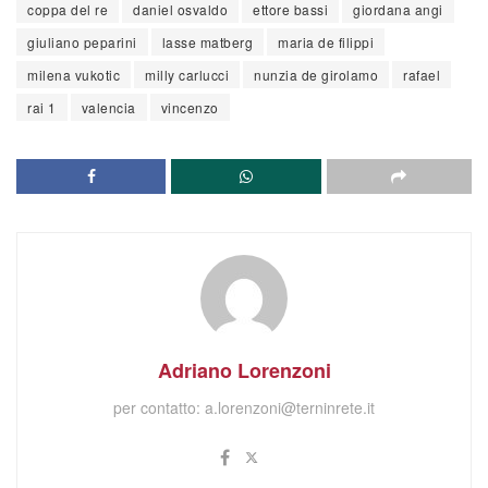
coppa del re
daniel osvaldo
ettore bassi
giordana angi
giuliano peparini
lasse matberg
maria de filippi
milena vukotic
milly carlucci
nunzia de girolamo
rafael
rai 1
valencia
vincenzo
Adriano Lorenzoni
per contatto:
a.lorenzoni@terninrete.it