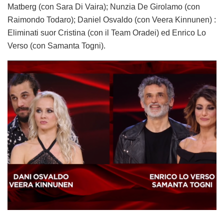
Matberg (con Sara Di Vaira); Nunzia De Girolamo (con
Raimondo Todaro); Daniel Osvaldo (con Veera Kinnunen) :
Eliminati suor Cristina (con il Team Oradei) ed Enrico Lo
Verso (con Samanta Togni).