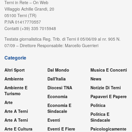
Terni in Rete – On Web
Villaggio Achille Grandi, 20
05100 Terni (TR)
P.IVA 01417770557
Contatti (+39) 335 7015948
Testata giornalistica Reg. Trib. di Terni il 05/06/09 al nr. 905 N.
07/09 – Direttore Responsabile: Marcello Guerrieri
Categorie
Altri Sport
Dal Mondo
Musica E Concerti
Ambiente
Dall'Italia
News
Ambiente E
Diocesi TNA
Notizie Di Terni
Turismo
Economia
Papaveri E Papere
Arte
Economia E
Politica
Arte A Terni
Sindacale
Politica E
Arte A Terni
Eventi
Sindacale
Arte E Cultura
Eventi E Fiere
Psicologicamente