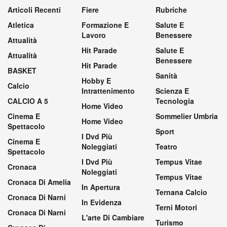
Articoli Recenti
Fiere
Rubriche
Atletica
Formazione E
Salute E
Lavoro
Benessere
Attualità
Hit Parade
Salute E
Attualità
Benessere
Hit Parade
BASKET
Sanità
Hobby E
Calcio
Intrattenimento
Scienza E
CALCIO A 5
Tecnologia
Home Video
Cinema E
Sommelier Umbria
Home Video
Spettacolo
Sport
I Dvd Più
Cinema E
Noleggiati
Teatro
Spettacolo
I Dvd Più
Tempus Vitae
Cronaca
Noleggiati
Tempus Vitae
Cronaca Di Amelia
In Apertura
Ternana Calcio
Cronaca Di Narni
In Evidenza
Terni Motori
Cronaca Di Narni
L'arte Di Cambiare
Turismo