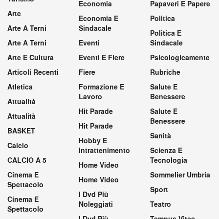
Economia
Papaveri E Papere
Arte
Economia E
Politica
Arte A Terni
Sindacale
Politica E
Arte A Terni
Eventi
Sindacale
Arte E Cultura
Eventi E Fiere
Psicologicamente
Articoli Recenti
Fiere
Rubriche
Atletica
Formazione E
Salute E
Lavoro
Benessere
Attualità
Hit Parade
Salute E
Attualità
Benessere
Hit Parade
BASKET
Sanità
Hobby E
Calcio
Intrattenimento
Scienza E
CALCIO A 5
Tecnologia
Home Video
Cinema E
Sommelier Umbria
Home Video
Spettacolo
Sport
I Dvd Più
Cinema E
Noleggiati
Teatro
Spettacolo
I Dvd Più
Tempus Vitae