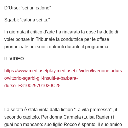
D’Urso: “sei un cafone”
Sgarbi: “cafona sei tu.”
In giornata il critico d’arte ha rincarato la dose ha detto di
voler portare in Tribunale la conduttrice per le offese
pronunciate nei suoi confronti durante il programma.
IL VIDEO
https://www.mediasetplay.mediaset.it/video/livenoneladurs
o/vittorio-sgarbi-gli-insulti-a-barbara-
durso_F310029701020C28
La serata è stata vinta dalla fiction “La vita promessa” , il
secondo capitolo. Per donna Carmela (Luisa Ranieri) i
guai non mancano: suo figlio Rocco è sparito, il suo amico