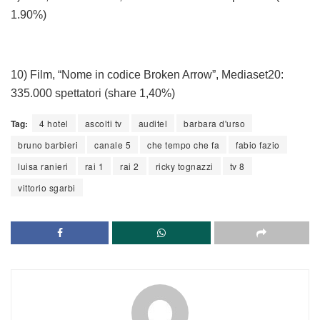
1.90%)
10) Film, “Nome in codice Broken Arrow”, Mediaset20:
335.000 spettatori (share 1,40%)
Tag:
4 hotel
ascolti tv
auditel
barbara d'urso
bruno barbieri
canale 5
che tempo che fa
fabio fazio
luisa ranieri
rai 1
rai 2
ricky tognazzi
tv 8
vittorio sgarbi